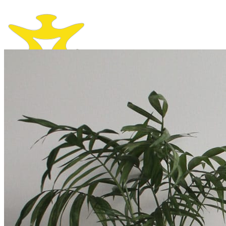
Kendiniz İçin
KASKLAR
Kapalı Kasklar
Açık Kasklar
Çene Açılır Kasklar
Kros ve Enduro Kasklar
Kask Camları
MONTLAR
PANTOLONLAR
ELDİVENLER
BOTLAR VE ÇİZMELER
KORUMALAR
YAĞMURLUKLAR
BLUETOOTHLAR VE INTERCOMLAR