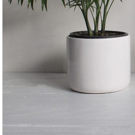
MASKELER VE BALAKLAVALAR
Motosikletiniz İçin
ÇANTALAR VE AKSESUARLARI
ÇANTA TAŞIYICILARI
KORUMA DEMİRLERİ
KİLİTLER VE ALARM SİSTEMLERİ
YAĞ VE BAKIM ÜRÜNLERİ
DİĞERLERİ
Mağazalarımız
Hakkımızda
İletişim
Search
Menu