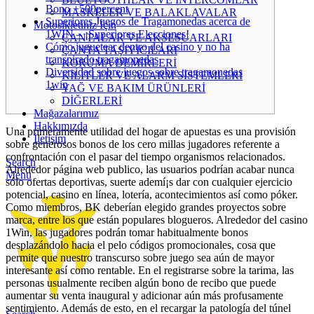
Bono +500percent
MASKELER VE BALAKLAVALAR
Superiores Juegos de Tragamonedas acerca de
Motosikletiniz İçin
1WIN – ¡Superiores Elecciones!
ÇANTALAR VE AKSESUARLARI
Cómo juguetear dentro del casino y no ha
ÇANTA TAŞIYICILARI
transpirado tragamonedas
KORUMA DEMİRLERİ
Diversidad sobre juegos sobre tragamonedas
KİLİTLER VE ALARM SİSTEMLERİ
1win
YAĞ VE BAKIM ÜRÜNLERİ
DİĞERLERİ
Mağazalarımız
Hakkımızda
Una primeramente utilidad del hogar de apuestas es una provisión
İletişim
sobre generosos bonos de los cero millas jugadores referente a
confrontación con el pasar del tiempo organismos relacionados.
Search
Alrededor página web publico, las usuarios podrían acabar nunca
Menu
sólo ofertas deportivas, suerte ademí¡s dar con cualquier ejercicio
potencial, casino en línea, lotería, acontecimientos así­ como póker.
Como miembros, BK deberían elegido grandes proyectos sobre
marca, entre los que están populares blogueros. Alrededor del casino
1Win, las jugadores podrán tomar habitualmente bonos
desplazándolo hacia el pelo códigos promocionales, cosa que
permite que nuestro transcurso sobre juego sea aún de mayor
interesante así­ como rentable. En el registrarse sobre la tarima, las
personas usualmente reciben algún bono de recibo que puede
aumentar su venta inaugural y adicionar aún más profusamente
sentimiento. Además de esto, en el recargar la patologí­a del túnel