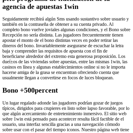
agencia de apuestas 1win
Seguidamente recibirá algún Sms usando sustantivo sobre usuario y
también en la contraseña de obtener a su cuenta privado. Al
completo bono vuelve joviales algunas condiciones, y el Bono sobre
Recepción no serí­a distinta. Las jugadores frecuentemente tienen
apostar el monto de el bono distintas veces en poder retirar las
dineros del bono. Invariablemente asegurarse de escuchar la letra
baja y comprender las requisitos de apuesta con el fin de
beneficiarse alrededor del extremo esta generosa proposición. Los
dueí±os de las viviendas sobre apuestas, entre las mismas 1win, las
casinos en línea y algunas establecimientos online si no le importa
hacerse amiga de la grasa se encuentran ofreciendo cuenta que
usualmente llegan a convertirse en focos de luces bloquean.
Bono +500percent
Un lugar regalado adonde las jugadores podrían gozar de juegos
típicos, dirigidos para crupieres en listo sobre lapso favorable, por lo
que algún acercamiento de entretenimiento inmersivo. El sitio web
sobre 1win está pensado para acontecer resulta fácil factible de el
usuario, una interfaz sencilla gracias a una navegación cómodo
sobre usar con el pasar del tiempo iconos. Nuestro página web tiene