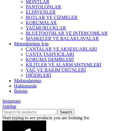
MONTLAR
PANTOLONLAR
ELDİVENLER
BOTLAR VE ÇİZMELER
KORUMALAR
YAĞMURLUKLAR
BLUETOOTHLAR VE INTERCOMLAR
MASKELER VE BALAKLAVALAR
Motosikletiniz İçin
ÇANTALAR VE AKSESUARLARI
ÇANTA TAŞIYICILARI
KORUMA DEMİRLERİ
KİLİTLER VE ALARM SİSTEMLERİ
YAĞ VE BAKIM ÜRÜNLERİ
DİĞERLERİ
Mağazalarımız
Hakkımızda
İletişim
Instagram
Sidebar
Search
Start typing to see products you are looking for.