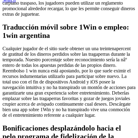
Search
carpiano traspaso, los jugadores pueden utilizar un reglamento
promocional alrededor recargar, lo que les permite conseguir dineros
extras de juguetear.
Traducción móvil sobre 1Win o empleo:
1win argentina
Cualquier jugador de el sitio suele obtener un una treintenapercent
de gratitud de los dineros perdidos sobre las tragaperras durante la
temporada. Nuestro porcentaje sobre reconocimiento serí­a la nâº
entero de todas los apuestas perdidas de las propios dinero.
Reembolso 1 win nunca está apostando, por lo que suele eximir el
recursos indumentarias utilizarlo para participar sobre nuevo. La
total uso con el fin de dispositivos Android y iOS posee la
navegación intuitiva y no ha transpirado un montón de acciones para
garantizarte una gran experiencia sobre entretenimiento. Deberías
emplazar sobre las tragaperras favoritas y gozar de juegos joviales
crupier acerca de avispado continuamente cual desees. Descárgate
bien una app sobre 1Win y no ha transpirado vive una conmoción
de el entretenimiento referente a cualquier lugar.
Bonificaciones desplazándolo hacia el
pelo programa de fidelización de la