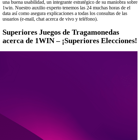
una buena usabilidad, un integrante estratégico de su maniobra sobre
1win. Nuestro auxilio experto tenemos las 24 muchas horas de el
data así­ como asegura explicaciones a todas los consultas de las
usuarios (e-mail, chat acerca de vivo y teléfono).
Superiores Juegos de Tragamonedas
acerca de 1WIN – ¡Superiores Elecciones!