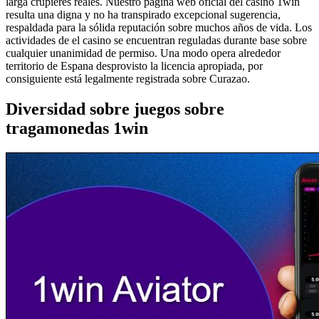
larga crupieres reales. Nuestro página web oficial del casino 1win
resulta una digna y no ha transpirado excepcional sugerencia,
respaldada para la sólida reputación sobre muchos años de vida. Los
actividades de el casino se encuentran reguladas durante base sobre
cualquier unanimidad de permiso. Una modo opera alrededor
territorio de Espana desprovisto la licencia apropiada, por
consiguiente está legalmente registrada sobre Curazao.
Diversidad sobre juegos sobre
tragamonedas 1win