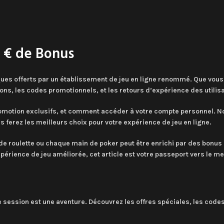
0 € de Bonus
es offerts par un établissement de jeu en ligne renommé. Que vous 
ons, les codes promotionnels, et les retours d’expérience des utilis
 promotion exclusifs, et comment accéder à votre compte personnel.
s ferez les meilleurs choix pour votre expérience de jeu en ligne.
e roulette ou chaque main de poker peut être enrichi par des bonus
rience de jeu améliorée, cet article est votre passeport vers le meil
ession est une aventure. Découvrez les offres spéciales, les codes 