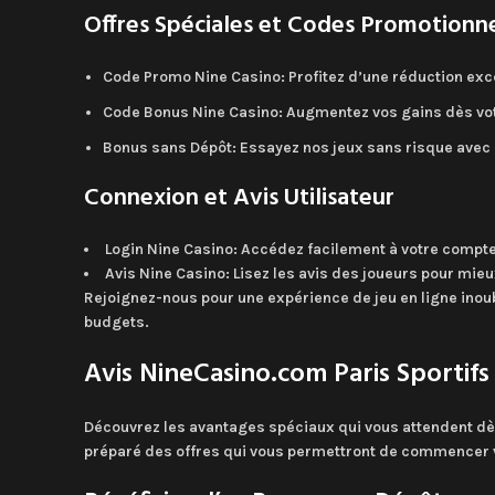
Offres Spéciales et Codes Promotionn
Code Promo Nine Casino: Profitez d’une réduction exc
Code Bonus Nine Casino: Augmentez vos gains dès vot
Bonus sans Dépôt: Essayez nos jeux sans risque avec
Connexion et Avis Utilisateur
Login Nine Casino: Accédez facilement à votre compt
Avis Nine Casino: Lisez les avis des joueurs pour mie
Rejoignez-nous pour une expérience de jeu en ligne inou
budgets.
Avis NineCasino.com Paris Sportifs
Découvrez les avantages spéciaux qui vous attendent dès
préparé des offres qui vous permettront de commencer 