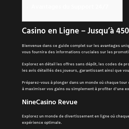
Avantages du Support 24/7
Casino en Ligne – Jusqu’à 45
Bienvenue dans ce guide complet sur les avantages uniqu
vous fournira des informations cruciales sur les promoti
Explorez en détail les offres sans dépôt, les codes de
les avis détaillés des joueurs, garantissant ainsi que vou
Préparez-vous à plonger dans un monde où chaque tour d
à maximiser vos gains ou simplement à profiter d’une expé
NineCasino Revue
Explorez un monde de divertissement en ligne où chaque s
expérience optimale.