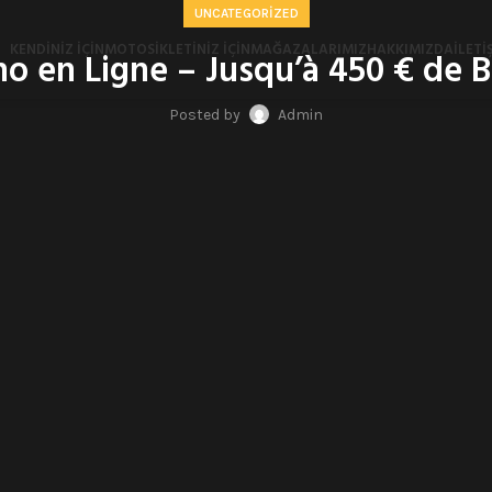
UNCATEGORIZED
KENDINIZ İÇIN
MOTOSIKLETINIZ İÇIN
MAĞAZALARIMIZ
HAKKIMIZDA
İLETI
no en Ligne – Jusqu’à 450 € de 
Posted by
Admin