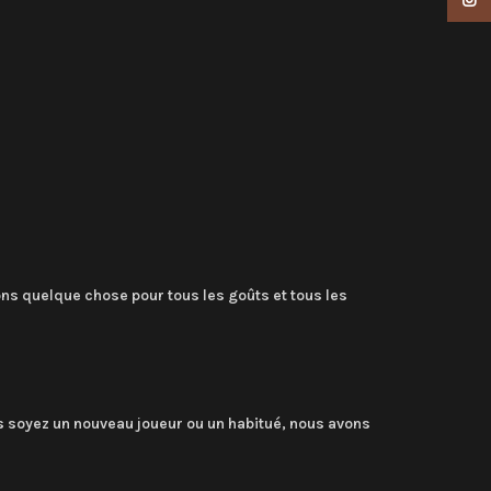
ns quelque chose pour tous les goûts et tous les
s soyez un nouveau joueur ou un habitué, nous avons