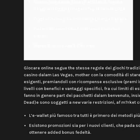
Casino Non Aams Sicuri E Affidabili, Perché
Sceglierli Oggi? Listagem Top 15 Delete 2024
Crypto Casino E Casinò Senza Licenza Italiana
Casinò Stranieri Che Accettano I Giocatori
Italiani
Meteo Rinnova App E Sito Web
Giocare online segue the stesse regole dei giochi tradiz
casino dalam Las Vegas, mother con la comodità di stare 
esigenti, premiandoli con ricompense esclusive (premi in
livelli con benefici e vantaggi specifici, fra cui limiti 
fanno in genere part dei pacchetti dalam benvenuto, insi
Dead)e sono soggetti a new varie restrizioni, af m?rket c
L’e-wallet più famoso tra tutti è primero dei metodi pi
Esistono promozioni sia per i nuovi clienti, che pada s
ottenere added bonus fedeltà.