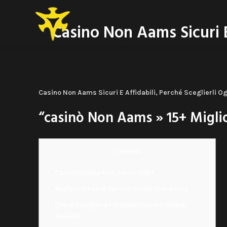
Casino Non Aams Sicuri E
Casino Non Aams Sicuri E Affidabili, Perché Sceglierli O
“casinò Non Aams » 15+ Miglior
Content
Casino Online Non Aams 2024
Migliori On Line Casino Online Non Aams
Come Scegliere I Migliori Casinò Online
Italiani?