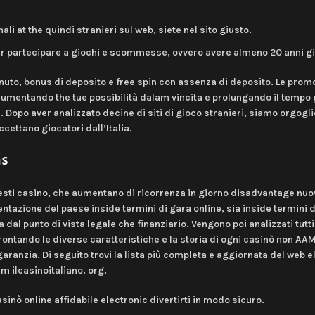
i at the quindi stranieri sul web, siete nel sito giusto.
er partecipare a giochi e scommesse, ovvero avere almeno 20 anni gi
uto, bonus di deposito e free spin con assenza di deposito. Le prom
aumentando the tue possibilità dalam vincita e prolungando il tempo
 Dopo aver analizzato decine di siti di gioco stranieri, siamo orgogl
cettano giocatori dall’Italia.
ms
ti questi casino, che aumentano di ricorrenza in giorno disadvantage n
ione del paese inside termini di gara online, sia inside termini di s
al punto di vista legale che finanziario. Vengono poi analizzati tutti 
nfrontando le diverse caratteristiche e la storia di ogni casinò non 
aranzia. Di seguito trovi la lista più completa e aggiornata del web 
 ilcasinoitaliano. org.
sinò online affidabile electronic divertirti in modo sicuro.