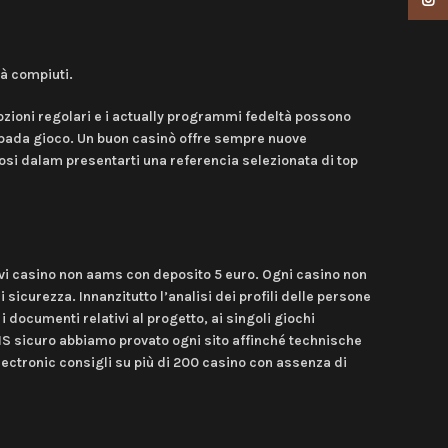
à compiuti.
ozioni regolari e i actually programmi fedeltà possono
 pada gioco. Un buon casinò offre sempre nuove
iosi dalam presentarti una referencia selezionata di top
uovi casino non aams con deposito 5 euro. Ogni casino non
icurezza. Innanzitutto l’analisi dei profili delle persone
i documenti relativi al progetto, ai singoli giochi
AAMS sicuro abbiamo provato ogni sito affinché technische
electronic consigli su più di 200 casino con assenza di