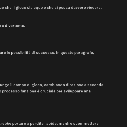
sce che il gioco sia equo e che si possa davvero vincere.
 e divertente.
re le possibilità di successo. In questo paragrafo,
e lungo il campo di gioco, cambiando direzione a seconda
o processo funziona è cruciale per sviluppare una
 potrebbe portare a perdite rapide, mentre scommettere