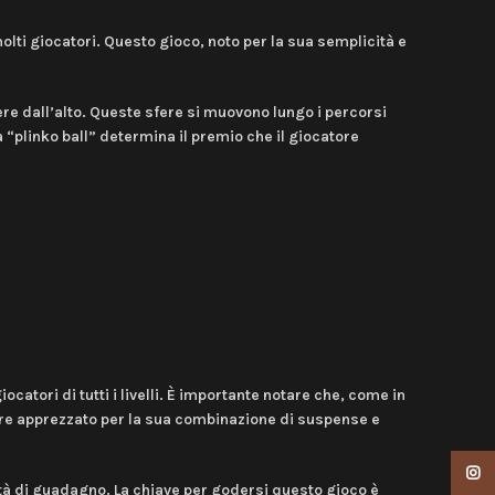
lti giocatori. Questo gioco, noto per la sua semplicità e
ere dall’alto. Queste sfere si muovono lungo i percorsi
 “plinko ball” determina il premio che il giocatore
catori di tutti i livelli. È importante notare che, come in
sere apprezzato per la sua combinazione di suspense e
Insta
lità di guadagno. La chiave per godersi questo gioco è