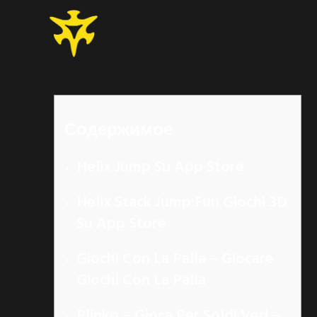
Содержимое
‎Helix Jump Su App Store
‎Helix Stack Jump:Fun Giochi 3D
Su App Store
Giochi Con La Palla – Giocare
Giochi Con La Palla
Plinko – Gioca Per Soldi Veri –