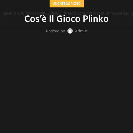
UNCATEGORIZED
KENDINIZ İÇIN
MOTOSIKLETINIZ İÇIN
MAĞAZALARIMIZ
HAKKIMIZDA
İLETI
Cos’è Il Gioco Plinko
Posted by
Admin