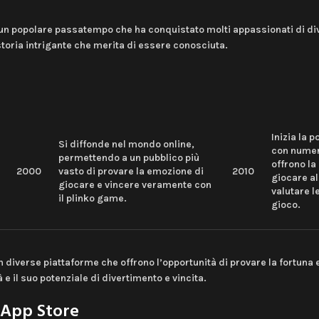
di un popolare passatempo che ha conquistato molti appassionati di d
storia intrigante che merita di essere conosciuta.
Inizia la p
Si diffonde nel mondo online,
con numer
permettendo a un pubblico più
offrono la 
2000
vasto di provare la emozione di
2010
giocare al 
giocare e vincere veramente con
valutare l
il plinko game.
gioco.
 diverse piattaforme che offrono l’opportunità di provare la fortuna e
e il suo potenziale di divertimento e vincita.
u App Store