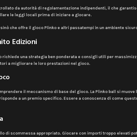
trollato da autorità di regolamentazione indipendenti, il che garanti
re le leggi locali prima di iniziare a giocare.
inò che offre il gioco Plinko e altri passatempi in un ambiente sicuro
nito Edizioni
ichiede una strategia ben ponderata e consigli utili per massimizza
ri a migliorare le loro prestazioni nel gioco.
ioco
 comprendere il meccanismo di base del gioco. La Plinko ball si muov
corrisponde a un premio specifico. Essere a conoscenza di come quest
sa
livello di scommessa appropriato. Giocare con importi troppo elevati