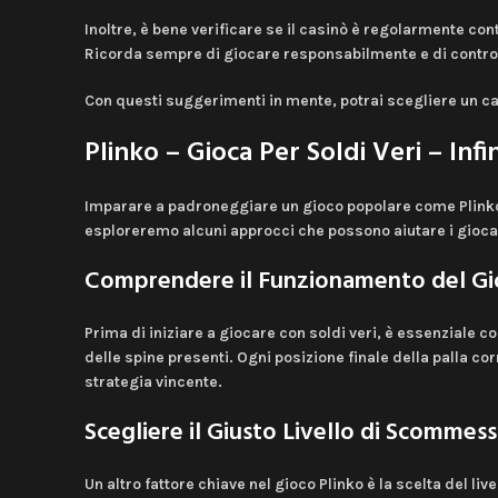
Inoltre, è bene verificare se il casinò è regolarmente con
Ricorda sempre di giocare responsabilmente e di controlla
Con questi suggerimenti in mente, potrai scegliere un cas
Plinko – Gioca Per Soldi Veri – Infi
Imparare a padroneggiare un gioco popolare come Plinko r
esploreremo alcuni approcci che possono aiutare i giocato
Comprendere il Funzionamento del G
Prima di iniziare a giocare con soldi veri, è essenziale
delle spine presenti. Ogni posizione finale della palla 
strategia vincente.
Scegliere il Giusto Livello di Scommes
Un altro fattore chiave nel gioco Plinko è la scelta del 