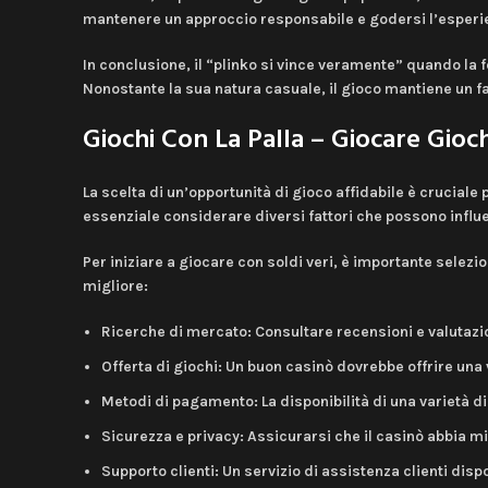
mantenere un approccio responsabile e godersi l’esperi
In conclusione, il “plinko si vince veramente” quando la f
Nonostante la sua natura casuale, il gioco mantiene un f
Giochi Con La Palla – Giocare Gioch
La scelta di un’opportunità di gioco affidabile è crucia
essenziale considerare diversi fattori che possono influe
Per iniziare a giocare con soldi veri, è importante selezio
migliore:
Ricerche di mercato: Consultare recensioni e valutazion
Offerta di giochi: Un buon casinò dovrebbe offrire una v
Metodi di pagamento: La disponibilità di una varietà di
Sicurezza e privacy: Assicurarsi che il casinò abbia mi
Supporto clienti: Un servizio di assistenza clienti dis