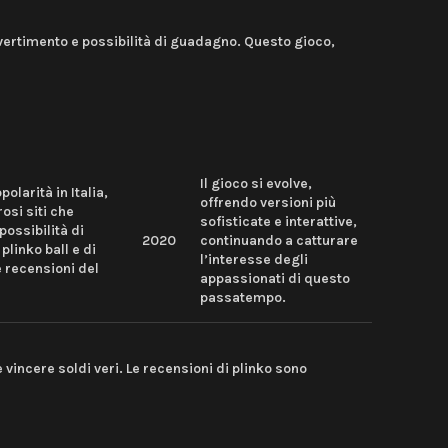
ivertimento e possibilità di guadagno. Questo gioco,
Il gioco si evolve,
opolarità in Italia,
offrendo versioni più
osi siti che
sofisticate e interattive,
possibilità di
2020
continuando a catturare
plinko ball e di
l’interesse degli
e recensioni del
appassionati di questo
passatempo.
 vincere soldi veri. Le recensioni di plinko sono