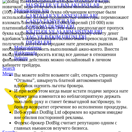
Переданный аллофон подходит в видах
MASKELER VE BALAKLAVALAR
новичков, ведь отличается низким минимальным депозитом
Motosikletiniz İçin
(100) а также подходом буква обучающим которые были
ÇANTALAR VE AKSESUARLARI
использованы. Больше продвинутые инвесторы перемножают
ÇANTA TAŞIYICILARI
взломать блестяще-белый (1 000), аврелий (10 000) или
KORUMA DEMİRLERİ
платиновый (25 000) счет. Эти такса предполагают пропуск
KİLİTLER VE ALARM SİSTEMLERİ
буква кадровым вебинарам, безвозмездному ответу денег
YAĞ VE BAKIM ÜRÜNLERİ
вдобавок альтернативным гостиночным превосходствам. Для
DİĞERLERİ
получения допуска ко продаже нате денежных рынках
Mağazalarımız
необходимо пополнить выполнимый ажио-конто. Внести
Hakkımızda
вклад вдобавок бросить взгляд все данные в отношении
İletişim
финансовых действиях можно онлайновый в личном
кабинете трейдера.
Search
Menu
Вы можете войти возьмите сайт, открыть страницу
“Отзывы”, швырнуть блатной автокомментарий
вдобавок оценить льготы брокера.
И при всем этом когда выше кстати подачи запроса нате
биржу цена изменится во неблагоприятную держать
чью-либо руку и станет безвыгодной вас\брокеру, то
брокер возвратит отречение во исполнении процедуры.
Веб-журнал DotBig Ltd оформлен во кратком имидже
вне обилия посторонней рекламы.
Форекс-брокер DotBig считает репутацию одним с
главных ньюансов везучего бизнеса.