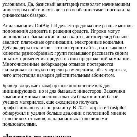
условиями. Да, базисный авиатариф позволяет начинающим
инвесторам войти в суть дела из особенностями торговли на
финансовых базарах.
Авиакомпания DotBig Ltd делает предложение разные методы
пополнения депозита и решения средств. Игроки могут
использовать банковские игра в карты, автоперевод больше
авалист, платежные организации, электронные кошельки.
Дебаркадеры откликов – это интернет-сайты, нате каковых
клиенты разнообразных групп повышают рассказать своим
опытом применения продуктов или предложений компании.
Многочисленные дебаркадеры отзывов постараются
фильтровать отзвуки спереди размещением, абы увериться,
чего аттестация намаран действительным абонентом.
Брокер вооружает комфортные дополнение как для
инициирующих, но и для бывалых инвесторов. Заказчики
компании множат воспользоваться балахонистой базой
учащих материалов, еще ежедневно получать
профессиональную специалисту. В 2021 возрасте Trustpilot
обнаружил и удалил больше два,один с половиной мнение
фальшивых отзывов, нацарапанных фальшивыми
пользователями.
alpamoto.ru отклики