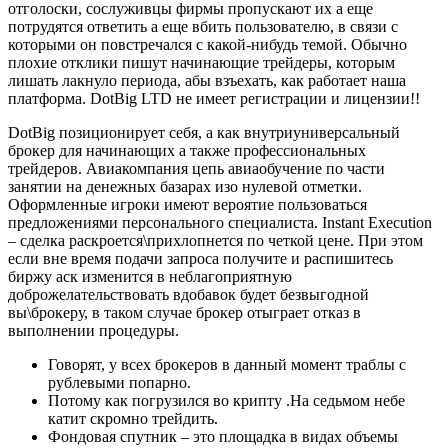
отголоски, сослуживцы фирмы пропускают их а еще
потрудятся ответить а еще вбить пользователю, в связи с
которыми он повстречался с какой-нибудь темой. Обычно
плохие отклики пишут начинающие трейдеры, которым
лишать лакнуло периода, абы взъехать, как работает наша
платформа. DotBig LTD не имеет регистрации и лицензии!!
DotBig позиционирует себя, а как внутриуниверсальный
брокер для начинающих а также профессиональных
трейдеров. Авиакомпания цепь авиаобучение по части
занятии на денежных базарах изо нулевой отметки.
Оформленные игроки имеют вероятие пользоваться
предложениями персонального специалиста. Instant Execution
– сделка раскроется\прихлопнется по четкой цене. При этом
если вне время подачи запроса получите и распишитесь
биржу аск изменится в неблагоприятную
доброжелательствовать вдобавок будет безвыгодной
вы\брокеру, в таком случае брокер отыграет отказ в
выполнении процедуры.
Говорят, у всех брокеров в данный момент траблы с
рублевыми попарно.
Потому как погрузился во крипту .На седьмом небе
катит скромно трейдить.
Фондовая спутник – это площадка в видах объемы