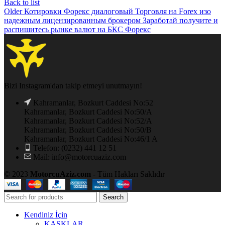
Back to list
Older
Котировки Форекс диалоговый Торговля на Forex изо
надежным лицензированным брокером Заработай получите и
распишитесь рынке валют на БКС Форекс
Bizi Instagram'dan takip etmeyi unutmayın!
Kahramanlar, Bozkurt Caddesi No:52
Kahramanlar, Bozkurt Caddesi No:50/A
Kahramanlar, Bozkurt Caddesi No:52/A
Kahramanlar, Bozkurt Caddesi No:50/B
Kahramanlar, Bozkurt Caddesi No:46/1 A
Telefon: (0232) 441 12 51
Mail: info@motorcuaziz.com
© 2023
MotorcuAziz.com
- Tüm Hakları Saklıdır
Search
Kendiniz İçin
KASKLAR