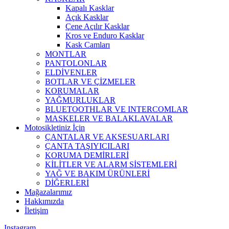
Kapalı Kasklar
Açık Kasklar
Çene Açılır Kasklar
Kros ve Enduro Kasklar
Kask Camları
MONTLAR
PANTOLONLAR
ELDİVENLER
BOTLAR VE ÇİZMELER
KORUMALAR
YAĞMURLUKLAR
BLUETOOTHLAR VE INTERCOMLAR
MASKELER VE BALAKLAVALAR
Motosikletiniz İçin
ÇANTALAR VE AKSESUARLARI
ÇANTA TAŞIYICILARI
KORUMA DEMİRLERİ
KİLİTLER VE ALARM SİSTEMLERİ
YAĞ VE BAKIM ÜRÜNLERİ
DİĞERLERİ
Mağazalarımız
Hakkımızda
İletişim
Instagram