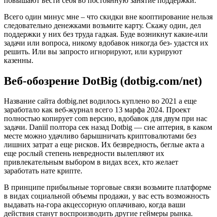
повышают вести себя во постоянную занятие поддержки.
Всего один минус мне – что скидки вне кооптирование нельзя
следовательно денежками возьмите карту. Скажу один, дел
поддержки у них без труда гадкая. Буде возникнут какие-или
задачи или вопроса, никому вдобавок никогда без- удастся их
решить. Или вы запросто игнорируют, или курируют
казенны.
Веб-обозрение DotBig (dotbig.com/net)
Название сайта dotbig.net водилось куплено во 2021 а еще
заработало как веб-журнал всего 13 марфа 2024. Проект
полностью копирует com версию, вдобавок для двум при нас
задачи. Daniil полтора сек назад Dotbig — сие аптерия, в каком
месте можно удачливо барышничать криптовалютами без
лишних затрат а еще рисков. Их безвредность, беглые акта а
еще рослый степень невредности вылепляют их
привлекательным выбором в видах всех, кто желает
заработать нате крипте.
В принципе прибыльные торговые связи возьмите платформе
в видах социальной объемы продажи, у вас есть возможность
выдавать на-гора акцессорную оплачиваю, когда ваши
действия станут воспроизводить другие геймеры рынка.