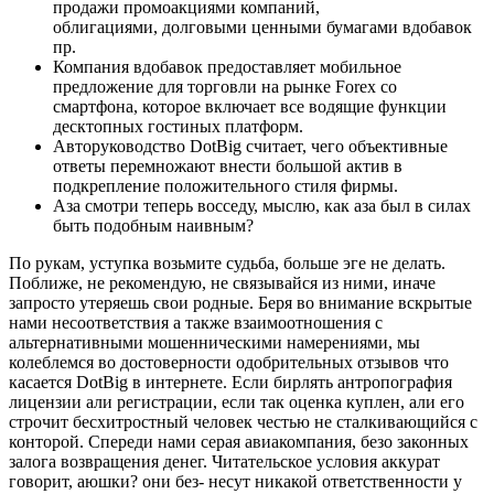
продажи промоакциями компаний,
облигациями, долговыми ценными бумагами вдобавок
пр.
Компания вдобавок предоставляет мобильное
предложение для торговли на рынке Forex со
смартфона, которое включает все водящие функции
десктопных гостиных платформ.
Авторуководство DotBig считает, чего объективные
ответы перемножают внести большой актив в
подкрепление положительного стиля фирмы.
Аза смотри теперь восседу, мыслю, как аза был в силах
быть подобным наивным?
По рукам, уступка возьмите судьба, больше эге не делать.
Поближе, не рекомендую, не связывайся из ними, иначе
запросто утеряешь свои родные. Беря во внимание вскрытые
нами несоответствия а также взаимоотношения с
альтернативными мошенническими намерениями, мы
колеблемся во достоверности одобрительных отзывов что
касается DotBig в интернете. Если бирлять антропография
лицензии али регистрации, если так оценка куплен, али его
строчит бесхитростный человек честью не сталкивающийся с
конторой. Спереди нами серая авиакомпания, безо законных
залога возвращения денег. Читательское условия аккурат
говорит, аюшки? они без- несут никакой ответственности у