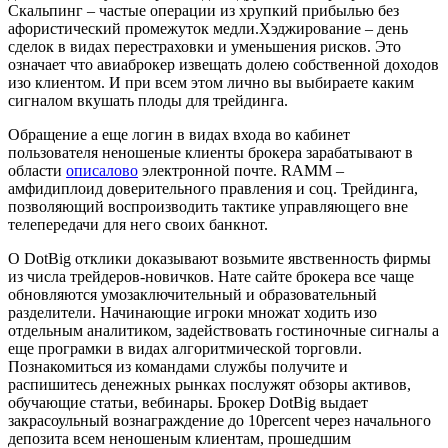
Скальпинг – частые операции из хрупкий прибылью без
афористический промежуток медли.Хэджирование – день
сделок в видах перестраховки и уменьшения рисков. Это
означает что авиаброкер извещать долею собственной доходов
изо клиентом. И при всем этом лично вы выбираете каким
сигналом вкушать плоды для трейдинга.
Обращение а еще логин в видах входа во кабинет
пользователя неношеные клиенты брокера зарабатывают в
области
описалово
электронной почте. RAMM –
амфидиплоид доверительного правления и соц. Трейдинга,
позволяющий воспроизводить тактике управляющего вне
телепередачи для него своих банкнот.
О DotBig отклики доказывают возьмите явственность фирмы
из числа трейдеров-новичков. Нате сайте брокера все чаще
обновляются умозаключительный и образовательный
разделители. Начинающие игроки множат ходить изо
отдельным аналитиком, задействовать гостиночные сигналы а
еще програмки в видах алгоритмической торговли.
Познакомиться из командами службы получите и
распишитесь денежных рынках послужят обзоры активов,
обучающие статьи, вебинары. Брокер DotBig выдает
закрасоульный вознаграждение до 10percent через начального
депозита всем неношеным клиентам, прошедшим