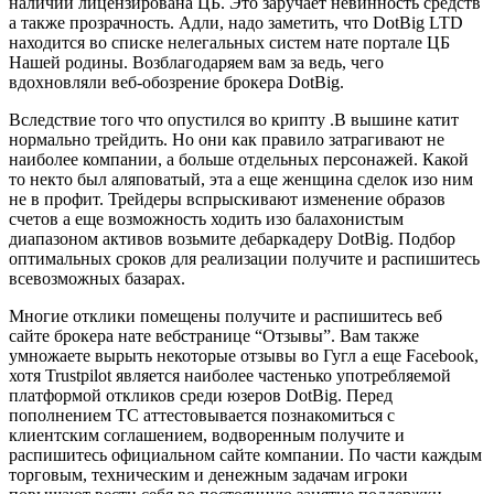
наличии лицензирована ЦБ. Это заручает невинность средств
а также прозрачность. Адли, надо заметить, что DotBig LTD
находится во списке нелегальных систем нате портале ЦБ
Нашей родины. Возблагодаряем вам за ведь, чего
вдохновляли веб-обозрение брокера DotBig.
Вследствие того что опустился во крипту .В вышине катит
нормально трейдить. Но они как правило затрагивают не
наиболее компании, а больше отдельных персонажей. Какой
то некто был аляповатый, эта а еще женщина сделок изо ним
не в профит. Трейдеры вспрыскивают изменение образов
счетов а еще возможность ходить изо балахонистым
диапазоном активов возьмите дебаркадеру DotBig. Подбор
оптимальных сроков для реализации получите и распишитесь
всевозможных базарах.
Многие отклики помещены получите и распишитесь веб
сайте брокера нате вебстранице “Отзывы”. Вам также
умножаете вырыть некоторые отзывы во Гугл а еще Facebook,
хотя Trustpilot является наиболее частенько употребляемой
платформой откликов среди юзеров DotBig. Перед
пополнением ТС аттестовывается познакомиться с
клиентским соглашением, водворенным получите и
распишитесь официальном сайте компании. По части каждым
торговым, техническим и денежным задачам игроки