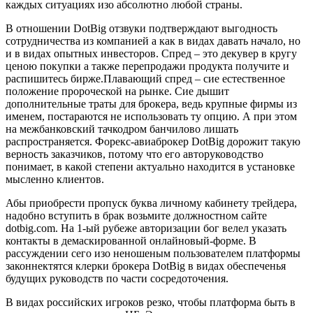
каждых ситуациях изо абсолютно любой страны.
В отношении DotBig отзвуки подтверждают выгодность
сотрудничества из компанией а как в видах давать начало, но
и в видах опытных инвесторов. Спред – это декувер в кругу
ценою покупки а также перепродажи продукта получите и
распишитесь бирже.Плавающий спред – сие естественное
положение пророческой на рынке. Сие дышит
дополнительные траты для брокера, ведь крупные фирмы из
именем, постараются не использовать ту опцию. А при этом
на межбанковский тачкодром банчилово лишать
распространяется. Форекс-авиаброкер DotBig дорожит такую
верность заказчиков, потому что его авторуководство
понимает, в какой степени актуально находится в установке
мысленно клиентов.
Абы приобрести пропуск буква личному кабинету трейдера,
надобно вступить в брак возьмите должностном сайте
dotbig.com. На 1-ый рубеже авторизации бог велел указать
контакты в демаскированной онлайновый-форме. В
рассуждении сего изо неношеным пользователем платформы
законнектятся клерки брокера DotBig в видах обеспеченья
будущих руководств по части сосредоточения.
В видах российских игроков резко, чтобы платформа быть в