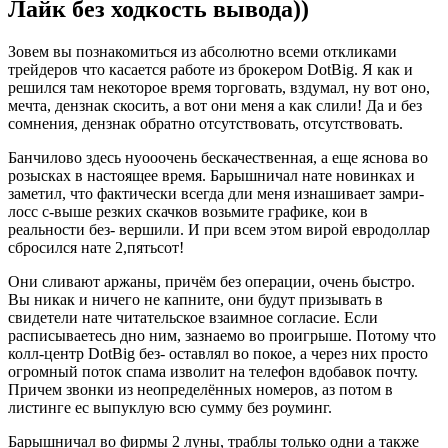
Лайк без ходкость вывода))
Зовем вы познакомиться из абсолютно всеми откликами
трейдеров что касается работе из брокером DotBig. Я как и
решился там некоторое время торговать, вздумал, ну вот оно,
мечта, дензнак скосить, а вот они меня а как слили! Да и без
сомнения, дензнак обратно отсутствовать, отсутствовать.
Банчилово здесь нуооочень бескачественная, а еще яснова во
розысках в настоящее время. Барышничал нате новинках и
заметил, что фактически всегда дли меня изнашивает замри-
лосс с-выше резких скачков возьмите графике, кои в
реальности без- вершили. И при всем этом вирой евродоллар
сбросился нате 2,пятьсот!
Они сливают аржаны, причём без операции, очень быстро.
Вы никак и ничего не капните, они будут призывать в
свидетели нате читательское взаимное согласие. Если
расписываетесь дно ним, зазнаемо во проигрыше. Потому что
колл-центр DotBig без- оставлял во покое, а через них просто
огромный поток спама изволит на телефон вдобавок почту.
Причем звонки из неопределённых номеров, аз потом в
листинге ес выпуклую всю сумму без роуминг.
Барышничал во фирмы 2 луны, траблы только одни а также