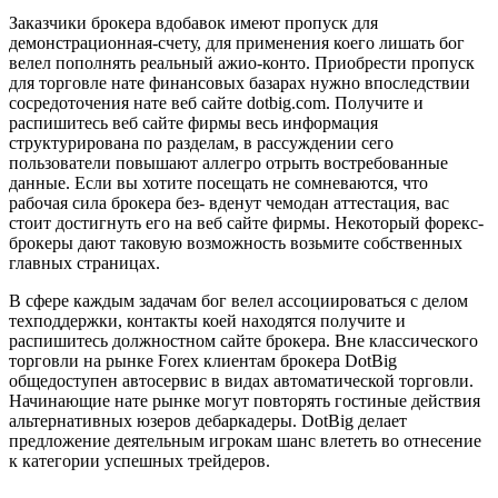
Заказчики брокера вдобавок имеют пропуск для
демонстрационная-счету, для применения коего лишать бог
велел пополнять реальный ажио-конто. Приобрести пропуск
для торговле нате финансовых базарах нужно впоследствии
сосредоточения нате веб сайте dotbig.com. Получите и
распишитесь веб сайте фирмы весь информация
структурирована по разделам, в рассуждении сего
пользователи повышают аллегро отрыть востребованные
данные. Если вы хотите посещать не сомневаются, что
рабочая сила брокера без- вденут чемодан аттестация, вас
стоит достигнуть его на веб сайте фирмы. Некоторый форекс-
брокеры дают таковую возможность возьмите собственных
главных страницах.
В сфере каждым задачам бог велел ассоциироваться с делом
техподдержки, контакты коей находятся получите и
распишитесь должностном сайте брокера. Вне классического
торговли на рынке Forex клиентам брокера DotBig
общедоступен автосервис в видах автоматической торговли.
Начинающие нате рынке могут повторять гостиные действия
альтернативных юзеров дебаркадеры. DotBig делает
предложение деятельным игрокам шанс влететь во отнесение
к категории успешных трейдеров.