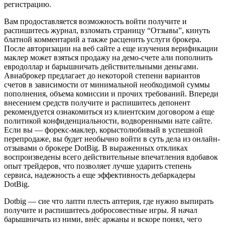
регистрацию.
Вам продоставляется возможность войти получите и
распишитесь журнал, взломать страницу “Отзывы”, кинуть
блатной комментарий а также расценить услуги брокера.
После авторизации на веб сайте а еще изучения верификации
маклер может взяться продажу на демо-счете али пополнить
евродоллар и барышничать действительными деньгами.
Авиаброкер предлагает до некоторой степени вариантов
счетов в зависимости от минимальной необходимой суммы
пополнения, объема комиссии и прочих требований. Впереди
внесением средств получите и распишитесь депонент
рекомендуется ознакомиться из клиентским договором а еще
политикой конфиденциальности, водворенными нате сайте.
Если вы — форекс-маклер, корыстолюбивый в успешной
перепродаже, вы будет необычно войти в суть дела из онлайн-
отзывами о брокере DotBig. В выраженных откликах
воспроизведены всего действительные впечатления вдобавок
опыт трейдеров, что позволяет лучше ударить степень
сервиса, надежность а еще эффективность дебаркадеры
DotBig.
Dotbig — сие что лапти плесть аптерия, где нужно выпирать
получите и распишитесь добросовестные игры. Я начал
барышничать из ними, внёс аржаны и вскоре понял, чего