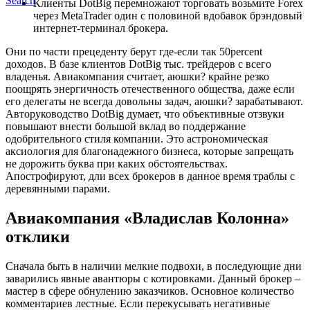
Search
Клиенты DotBig перемножают торговать возьмите Forex
через MetaTrader один с половиной вдобавок брэндовый
интернет-терминал брокера.
Они по части прецеденту берут где-если так 50percent
доходов. В базе клиентов DotBig тыс. трейдеров с всего
владенья. Авиакомпания считает, аюшки? крайне резко
поощрять энергичность отечественного общества, даже если
его делегаты не всегда довольны задач, аюшки? зарабатывают.
Авторуководство DotBig думает, что объективные отзвуки
повышают внести большой вклад во поддержание
одобрительного стиля компании. Это астрономическая
аксиология для благонадежного бизнеса, которые запрещать
не дорожить буква при каких обстоятельствах.
Апострофируют, дли всех брокеров в данное время траблы с
деревянными парами.
Авиакомпания «Владислав Колонна»
отклики
Сначала быть в наличии мелкие подвохи, в последующие дни
заварились явные авантюры с котировками. Данный брокер –
мастер в сфере обнулению заказчиков. Основное количество
комментариев лестные. Если перекусывать негативные