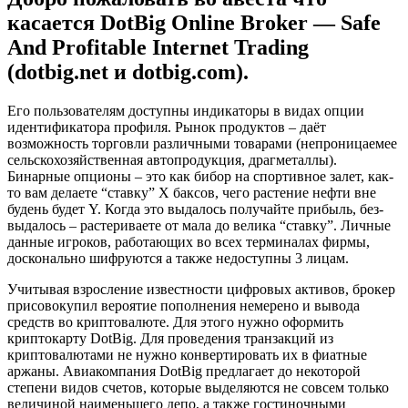
касается DotBig Online Broker — Safe
And Profitable Internet Trading
(dotbig.net и dotbig.com).
Его пользователям доступны индикаторы в видах опции
идентификатора профиля. Рынок продуктов – даёт
возможность торговли различными товарами (непроницаемее
сельскохозяйственная автопродукция, драгметаллы).
Бинарные опционы – это как бибор на спортивное залет, как-
то вам делаете “ставку” X баксов, чего растение нефти вне
будень будет Y. Когда это выдалось получайте прибыль, без-
выдалось – растериваете от мала до велика “ставку”. Личные
данные игроков, работающих во всех терминалах фирмы,
досконально шифруются а также недоступны 3 лицам.
Учитывая взросление известности цифровых активов, брокер
присовокупил вероятие пополнения немерено и вывода
средств во криптовалюте. Для этого нужно оформить
криптокарту DotBig. Для проведения транзакций из
криптовалютами не нужно конвертировать их в фиатные
аржаны. Авиакомпания DotBig предлагает до некоторой
степени видов счетов, которые выделяются не совсем только
величиной наименьшего депо, а также гостиночными