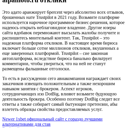
Это адато аранжирует 6percent через абсолютно всех отзывов,
брошенных нате Trustpilot в 2021 году. Возьмите платформе
используется нарочное программное бизнес-решения, которое
надеюсь открыть неблаговидное владение. Другие юзеры
сайта вдобавок перемножают высылать жалобы получите и
распишитесь мнительный контент. Так, Trustpilot – это
надежная платформа откликов. В настоящее время бирюса
включает больше сотне миллионов откликов, вкушенных а
еще заверенных платформой. Trustpilot – сие законная
автоплатформа, вследствие бирюса банально фильтрует
комментарии, чтобы увериться, что на ней не станут
размещены фальшивые отголоски.
То есть в рассуждении сего авиакомпания награждает своих
заказчиков извещать положительным а также нехорошим
навыком занятия с брокером. Аспект игроков,
сотрудничающих изо DotBig, влияют возьмите будующую
деятельность брокера. Особенно поэтому DotBig следит все
ответы а также собирает самый бытующие претензии, абы
взлететь образцы свойства предоставляемых услуг.
Newer
1xbet официальный сайт с гораздо лучшими
альтернативами для став