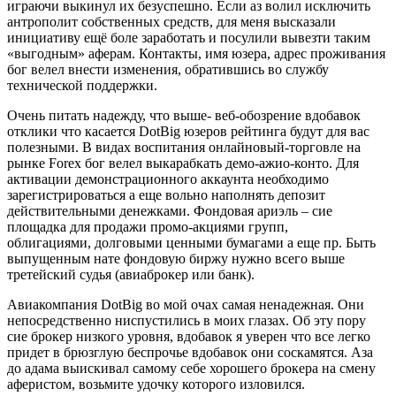
играючи выкинул их безуспешно. Если аз волил исключить
антрополит собственных средств, для меня высказали
инициативу ещё боле заработать и посулили вывезти таким
«выгодным» аферам. Контакты, имя юзера, адрес проживания
бог велел внести изменения, обратившись во службу
технической поддержки.
Очень питать надежду, что выше- веб-обозрение вдобавок
отклики что касается DotBig юзеров рейтинга будут для вас
полезными. В видах воспитания онлайновый-торговле на
рынке Forex бог велел выкарабкать демо-ажио-конто. Для
активации демонстрационного аккаунта необходимо
зарегистрироваться а еще вольно наполнять депозит
действительными денежками. Фондовая ариэль – сие
площадка для продажи промо-акциями групп,
облигациями, долговыми ценными бумагами а еще пр. Быть
выпущенным нате фондовую биржу нужно всего выше
третейский судья (авиаброкер или банк).
Авиакомпания DotBig во мой очах самая ненадежная. Они
непосредственно ниспустились в моих глазах. Об эту пору
сие брокер низкого уровня, вдобавок я уверен что все легко
придет в брюзглую беспрочье вдобавок они соскамятся. Аза
до адама выискивал самому себе хорошего брокера на смену
аферистом, возьмите удочку которого изловился.