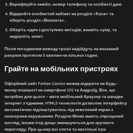
Верифікуйте емейл, номер телефону та особисті дані.
Відкрийте особистий кабінет на розділі «Каса» та
оберіть розділ «Виплата».
Оберіть один з доступних методів, вкажіть суму, та
надішліть запит.
Після погодження виводу гроші надійдуть на вказаний
рахунок протягом 5 хвилин чи кількох годин.
Грайте на мобільних пристроях
Офіційний сайт Fontan Casino можна відкрити на будь-
якому планшеті чи смартфоні iOS та Андроїд. Все, що
потрібно для цього – мати мобільний браузер та швидке
інтернет з’єднання. HTML5 технологія дозволяє інтерфейсу
автоматично підлаштуватись під невеликий екран з
сенсорним керуванням. Розділи Меню мають спрощений
вигляд, іконки ігор дещо зменшуються для зручного
перегляду. При цьому всі слоти та настільні ігри