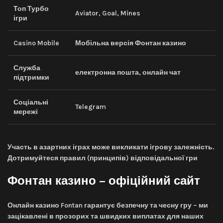
Топ Турбо
Aviator, Goal, Mines
ігри
Casino Mobile
Мобільна версія Фонтан казино
Служба
електронна пошта, онлайн чат
підтримки
Соціальні
Telegram
мережі
Участь в азартних іграх може викликати ігрову залежність.
Дотримуйтеся правил (принципів) відповідальної гри
Фонтан казино – офіційний сайт
Онлайн казино Fontan гарантує безпечну та чесну гру – ми
зацікавлені в прозорих та швидких виплатах для наших