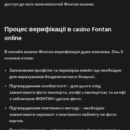
доступ до всіх можливостей Фонтан казино.
Процес верифікації в casino Fontan
online
В онлайн казино Фонтан верифікація дуже важлива. Ось її
основні етапи:
Заповнення профілю та перевірка емейл (це необхідно
для нарахування бездепозитного бонуса).
Підтвердження особистості – для цього слід
завантажити фото паспорта, селфі з паспортом, та селфі
з табличкою ФОНТАН і датою фото.
Підтвердження платіжного методу – необхідно
завантажити скріншот з платіжного кабінету чи фото
картки.