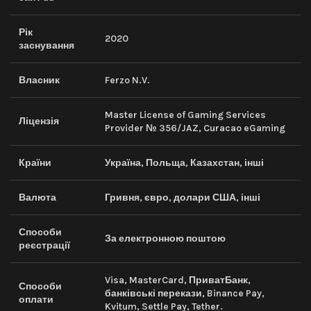
Рік
2020
заснування
Власник
Ferzo N.V.
Master License of Gaming Services
Ліцензія
Provider № 356/JAZ, Curacao eGaming
Країни
Україна, Польща, Казахстан, інші
Валюта
Гривня, євро, долари США, інші
Способи
За електронною поштою
реєстрації
Visa, MasterCard, ПриватБанк,
Способи
банківські перекази, Binance Pay,
оплати
Kvitum, Settle Pay, Tether.