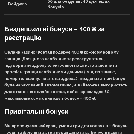
50 для бездепів, 40 для інших
Вейджер
бонусів
Бездепозитні бонуси – 400 ₴ за
реєстрацію
Онлайн казино Фонтан подарує 400 ₴ кожному новому
гравцю. Для цього необхідно зареєструватись,
підтвердити адресу електронної пошти, та заповнити
профіль гравця необхідними даними (ім’я, прізвище,
номер телефону, поштова адреса). Бездепозитний бонус
буде нарахований автоматично, 400 ₴ можна використати
для ставок на онлайн слотах, вейджер складає 50,
максимальна сума виводу з бонусу – 400 ₴.
Привітальні бонуси
Ми пропонуємо найкращі умови гри для новачків – бонусні
гроші та фріспіни за три перші депозита. Бонусні пакети