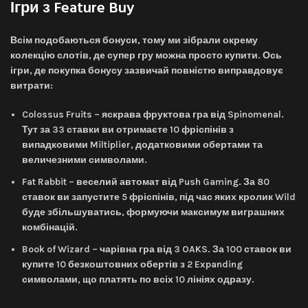
Ігри з Feature Buy
Всім подобаються бонуси, тому ми зібрали окрему
колекцію слотів, де супер гру можна просто купити. Ось
ігри, де покупка бонусу зазвичай повністю виправдовує
витрати:
Colossus Fruits – яскрава фруктова гра від Spinomenal.
Тут за 33 ставки ви отримаєте 10 фріспінів з
випадковими Miltiplier, додатковими обертами та
величезними символами.
Fat Rabbit – веселий автомат від Push Gaming. За 80
ставок ви запустите 5 фріспінів, під час яких кролик Wild
буде збільшуватись, формуючи максимум виграшних
комбінацій.
Book of Wizard – чарівна гра від 3 OAKS. За 100 ставок ви
купите 10 безкоштовних обертів з 2 Expanding
символами, що платять по всіх 10 лініях одразу.