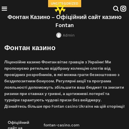
UNCATEGORIZED
Фонтан Казино – Офіційний сайт казино
Fontan
Admin
Фонтан казино
Ліцензійне казино Фонтан вітає гравців з України! Ми
пропонуємо ретельно відібрану колекцію слотів від
провідних розробників, в які можна грати безкоштовно з
бездепозитним бонусом. Регулярні акції та програма
лояльності допоможуть збільшити ваш бюджет та знизити
ризики при ставках у гривні, а щотижневі лотереї та
турніри гарантують чудові призи без вейджеру.
Дізнайтесь більше про Fontan casino Ukraine на цій сторінці!
Офіційний
fontan-casino.com
сайт ua