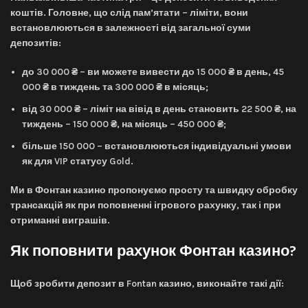
коштів. Головне, що слід пам’ятати – ліміти, вони
встановлюються в залежності від загальної суми
депозитів:
до 30 000 ₴ – ви можете вивести до 15 000 ₴ в день, 45
000 ₴ в тиждень та 300 000 ₴ в місяць;
від 30 000 ₴ – ліміт на вівід в день становить 22 500 ₴, на
тиждень – 150 000 ₴, на місяць – 450 000 ₴;
більше 150 000 – встановлюються індивідуальні умови
як для VIP статусу Gold.
Ми в Фонтан казино пропонуємо просту та швидку обробку
трансакцій як при поповненні ігрового рахунку, так і при
отриманні виграшів.
Як поповнити рахунок Фонтан казино?
Щоб зробити депозит в Fontan казино, виконайте такі дії: