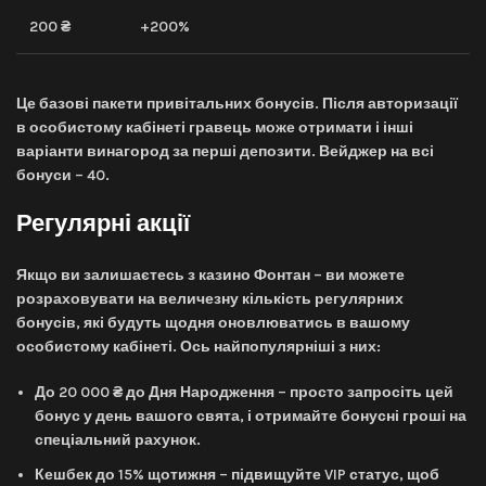
200 ₴
+200%
Це базові пакети привітальних бонусів. Після авторизації
в особистому кабінеті гравець може отримати і інші
варіанти винагород за перші депозити. Вейджер на всі
бонуси – 40.
Регулярні акції
Якщо ви залишаєтесь з казино Фонтан – ви можете
розраховувати на величезну кількість регулярних
бонусів, які будуть щодня оновлюватись в вашому
особистому кабінеті. Ось найпопулярніші з них:
До 20 000 ₴ до Дня Народження – просто запросіть цей
бонус у день вашого свята, і отримайте бонусні гроші на
спеціальний рахунок.
Кешбек до 15% щотижня – підвищуйте VIP статус, щоб