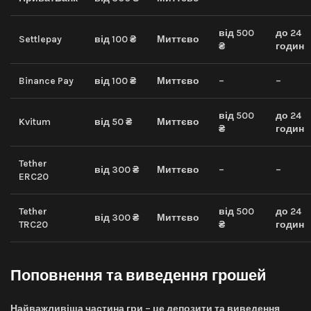
від 500
до 24
Settlepay
від 100 ₴
Миттєво
₴
годин
Binance Pay
від 100 ₴
Миттєво
–
–
від 500
до 24
Kvitum
від 50 ₴
Миттєво
₴
годин
Tether
від 300 ₴
Миттєво
–
–
ERC20
Tether
від 500
до 24
від 300 ₴
Миттєво
TRC20
₴
годин
Поповнення та виведення грошей
Найважливіша частина гри – це депозити та виведення