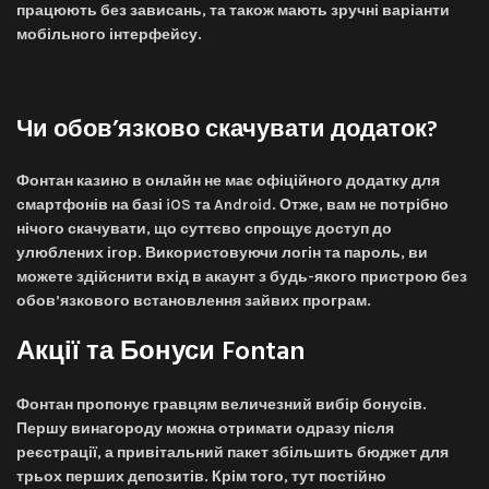
працюють без зависань, та також мають зручні варіанти
мобільного інтерфейсу.
Чи обов’язково скачувати додаток?
Фонтан казино в онлайн не має офіційного додатку для
смартфонів на базі iOS та Android. Отже, вам не потрібно
нічого скачувати, що суттєво спрощує доступ до
улюблених ігор. Використовуючи логін та пароль, ви
можете здійснити вхід в акаунт з будь-якого пристрою без
обов’язкового встановлення зайвих програм.
Акції та Бонуси Fontan
Фонтан пропонує гравцям величезний вибір бонусів.
Першу винагороду можна отримати одразу після
реєстрації, а привітальний пакет збільшить бюджет для
трьох перших депозитів. Крім того, тут постійно