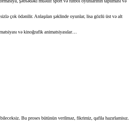
masiya, şəbsədəki müəllif sport və futbol oyunlarının tapılması və
zlə çok ödənilir. Anlaşılan şəklinde oyunlar, lisa gözlü üst və alt
imatsiyası və kinoğrafik animatsiyasılar…
ileceksiz. Bu proses bütünün verilməz, fikrimiz, qafila hazırlamisız.