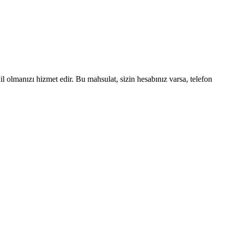
olmanızı hizmet edir. Bu mahsulat, sizin hesabınız varsa, telefon