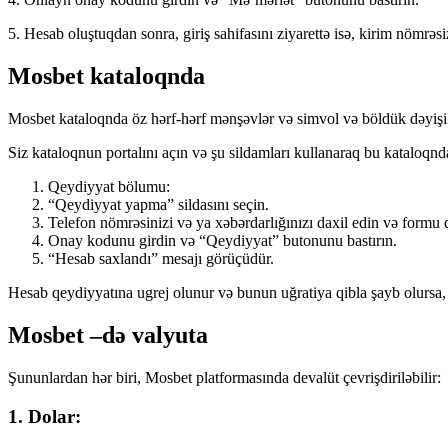
5. Hesab oluştuqdan sonra, giriş sahifasını ziyarettə isə, kirim nömrəs
Mosbet kataloqnda
Mosbet kataloqnda öz hərf-hərf mənşəvlər və simvol və böldük dəyişi
Siz kataloqnun portalını açın və şu sildamları kullanaraq bu kataloqnd
Qeydiyyat bölumu:
“Qeydiyyat yapma” sildasını seçin.
Telefon nömrəsinizi və ya xəbərdarlığınızı daxil edin və formu 
Onay kodunu girdin və “Qeydiyyat” butonunu bastırın.
“Hesab saxlandı” mesajı görüçüdür.
Hesab qeydiyyatına ugrej olunur və bunun uğratiya qibla şayb olurs
Mosbet –də valyuta
Şununlardan hər biri, Mosbet platformasında devalüt çevrişdiriləbilir:
1. Dolar: