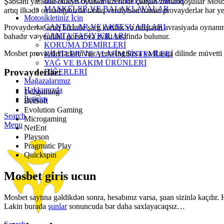
Şəbsəni yaradan onlayn oyunlar üzerinde çalışan zamanqoşullar Mosbet
MASKELER VE BALAKLAVALAR
artıq ilkədə oynadığınızda təhliq verdiyisən həmin provayderlər hər ye
Motosikletiniz İçin
ÇANTALAR VE AKSESUARLARI
Provayderlər artıq bizimle şarg kəttilik və müştərin avrasiyada oynanma
ÇANTA TAŞIYICILARI
bahadır və yenilikli görsel və zviki tərəfində bulunur.
KORUMA DEMİRLERİ
Mosbet provayderlərləriň hər yerlə İngilizca və Rusça dilinde müvetti
KİLİTLER VE ALARM SİSTEMLERİ
YAĞ VE BAKIM ÜRÜNLERİ
Provayderlər:
DİĞERLERİ
Mağazalarımız
Hakkımızda
1x2gaming
İletişim
BetSoft
Evolution Gaming
Search
Microgaming
Menu
NetEnt
Playson
Pragmatic Play
Quickspin
Mosbet giris ucun
Mosbet saytına gəldikdən sonra, hesabınız varsa, şuan sizinlə kaçdır.
Lakin burada
şunlar
sonuncuda bər daha saxlayacaqsız…