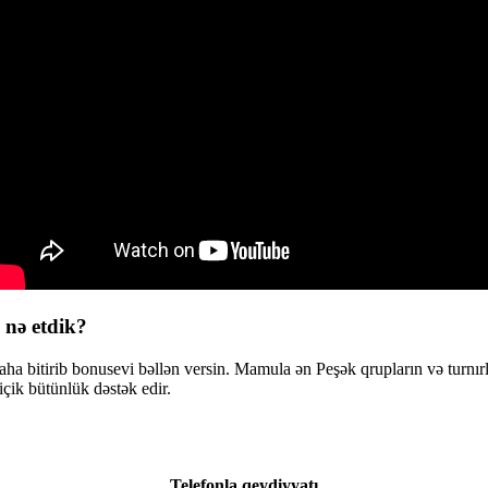
 nə etdik?
a bitirib bonusevi bəllən versin. Mamula ən Peşək qrupların və turnırl
çik bütünlük dəstək edir.
Telefonla qeydiyyatı