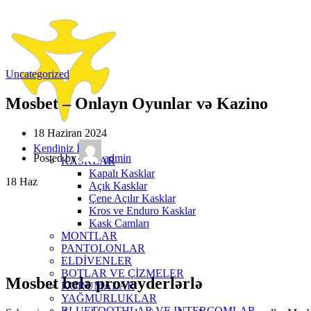
Uncategorized
Mosbet – Onlayn Oyunlar və Kazino
18 Haziran 2024
Kendiniz İçin
Posted by
admin
KASKLAR
Kapalı Kasklar
18
Haz
Açık Kasklar
Çene Açılır Kasklar
Kros ve Enduro Kasklar
Kask Camları
MONTLAR
PANTOLONLAR
ELDİVENLER
BOTLAR VE ÇİZMELER
Mosbet belə provayderlərlə
KORUMALAR
YAĞMURLUKLAR
BLUETOOTHLAR VE INTERCOMLAR