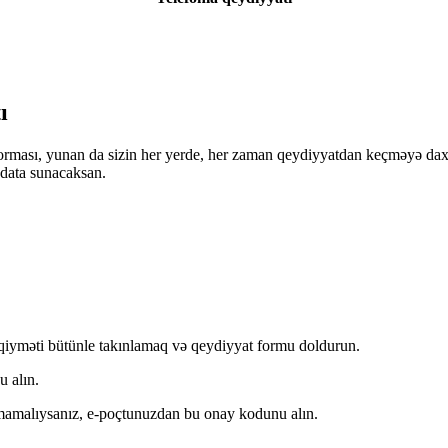
ı
rması, yunan da sizin her yerde, her zaman qeydiyyatdan keçməyə daxil 
adata sunacaksan.
n qiyməti bütünle takınlamaq və qeydiyyat formu doldurun.
 alın.
lmamalıysanız, e-poçtunuzdan bu onay kodunu alın.