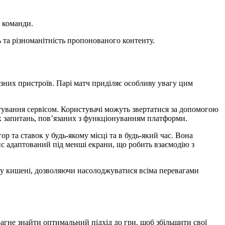
ь команди.
 та різноманітність пропонованого контенту.
ізних пристроїв. Парі матч приділяє особливу увагу цим
стування сервісом. Користувачі можуть звертатися за допомогою
их запитань, пов’язаних з функціонуванням платформи.
р та ставок у будь-якому місці та в будь-який час. Вона
йс адаптований під менші екрани, що робить взаємодію з
ому кишені, дозволяючи насолоджуватися всіма перевагами
рагне знайти оптимальний підхід до гри, щоб збільшити свої