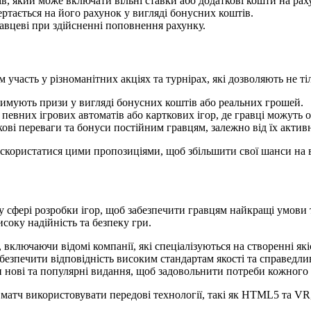
в, який може включати вільні ставки або додаткові кошти на рах
ертається на його рахунок у вигляді бонусних коштів.
равцеві при здійсненні поповнення рахунку.
участь у різноманітних акціях та турнірах, які дозволяють не ті
тримують призи у вигляді бонусних коштів або реальних грошей.
я певних ігрових автоматів або карткових ігор, де гравці можуть 
ові переваги та бонуси постійним гравцям, залежно від їх активно
 скористатися цими пропозиціями, щоб збільшити свої шанси на 
 у сфері розробки ігор, щоб забезпечити гравцям найкращі умови
соку надійність та безпеку гри.
включаючи відомі компанії, які спеціалізуються на створенні які
безпечити відповідність високим стандартам якості та справедлив
и нові та популярні видання, щоб задовольнити потреби кожного 
матч використовувати передові технології, такі як HTML5 та VR, 