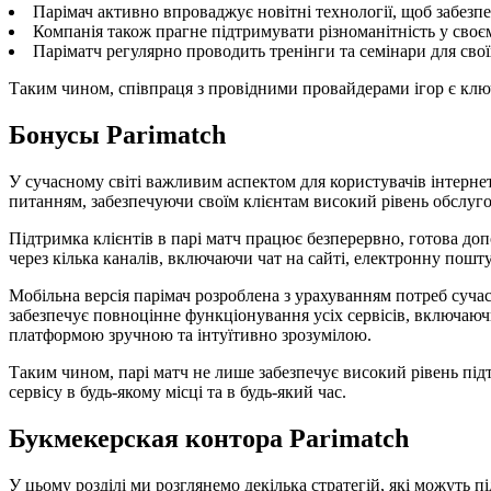
Парімач активно впроваджує новітні технології, щоб забез
Компанія також прагне підтримувати різноманітність у своєм
Паріматч регулярно проводить тренінги та семінари для сво
Таким чином, співпраця з провідними провайдерами ігор є ключ
Бонусы Parimatch
У сучасному світі важливим аспектом для користувачів інтернет
питанням, забезпечуючи своїм клієнтам високий рівень обслугов
Підтримка клієнтів в парі матч працює безперервно, готова до
через кілька каналів, включаючи чат на сайті, електронну пош
Мобільна версія парімач розроблена з урахуванням потреб сучасн
забезпечує повноцінне функціонування усіх сервісів, включаюч
платформою зручною та інтуїтивно зрозумілою.
Таким чином, парі матч не лише забезпечує високий рівень під
сервісу в будь-якому місці та в будь-який час.
Букмекерская контора Parimatch
У цьому розділі ми розглянемо декілька стратегій, які можуть 