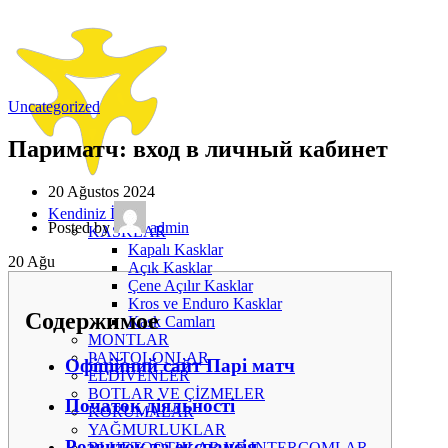
Uncategorized
Париматч: вход в личный кабинет
20 Ağustos 2024
Kendiniz İçin
Posted by
admin
KASKLAR
Kapalı Kasklar
20
Ağu
Açık Kasklar
Çene Açılır Kasklar
Kros ve Enduro Kasklar
Содержимое
Kask Camları
MONTLAR
PANTOLONLAR
Офіційний сайт Парі матч
ELDİVENLER
BOTLAR VE ÇİZMELER
Початок діяльності
KORUMALAR
YAĞMURLUKLAR
Розвиток та експансія
BLUETOOTHLAR VE INTERCOMLAR