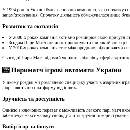
У 1994 році в Україні було засновано компанію, яка спочатку сп
запам’ятовування. Спочатку діяльність обмежувалася лише бук
Розвиток та експансія
У 2000-х роках компанія активно розширює свою присутніст
Згодом Пари Матч починає пропонувати широкий спектр ігр
У 2010-х роках компанія стає міжнародною, відкриваючи свої 
Сьогодні Пари Матч відомий як один з лідерів у сфері азартних
🎰 Париматч ігрові автомати України
У цьому розділі ми розглянемо специфіку участі в азартних ігр
відрізняють цю платформу від інших.
Зручність та доступність
Однією з ключових переваг є можливість легкого парі матч вход
забезпечує максимальну свободу дій та зручність користування 
Вибір ігор та бонуси