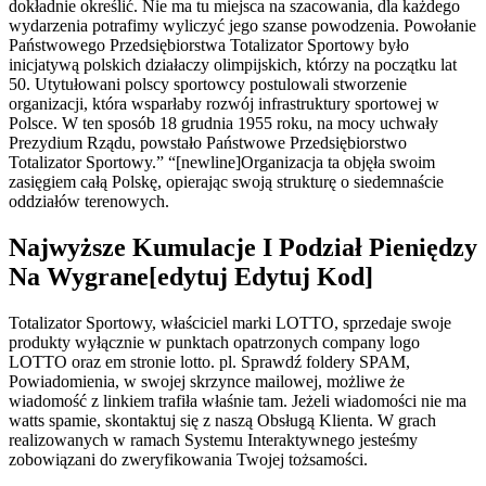
dokładnie określić. Nie ma tu miejsca na szacowania, dla każdego
wydarzenia potrafimy wyliczyć jego szanse powodzenia. Powołanie
Państwowego Przedsiębiorstwa Totalizator Sportowy było
inicjatywą polskich działaczy olimpijskich, którzy na początku lat
50. Utytułowani polscy sportowcy postulowali stworzenie
organizacji, która wsparłaby rozwój infrastruktury sportowej w
Polsce. W ten sposób 18 grudnia 1955 roku, na mocy uchwały
Prezydium Rządu, powstało Państwowe Przedsiębiorstwo
Totalizator Sportowy.” “[newline]Organizacja ta objęła swoim
zasięgiem całą Polskę, opierając swoją strukturę o siedemnaście
oddziałów terenowych.
Najwyższe Kumulacje I Podział Pieniędzy
Na Wygrane[edytuj Edytuj Kod]
Totalizator Sportowy, właściciel marki LOTTO, sprzedaje swoje
produkty wyłącznie w punktach opatrzonych company logo
LOTTO oraz em stronie lotto. pl. Sprawdź foldery SPAM,
Powiadomienia, w swojej skrzynce mailowej, możliwe że
wiadomość z linkiem trafiła właśnie tam. Jeżeli wiadomości nie ma
watts spamie, skontaktuj się z naszą Obsługą Klienta. W grach
realizowanych w ramach Systemu Interaktywnego jesteśmy
zobowiązani do zweryfikowania Twojej tożsamości.