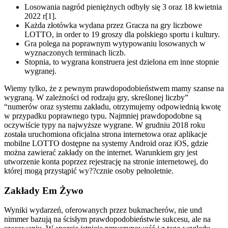
Losowania nagród pieniężnych odbyły się 3 oraz 18 kwietnia
2022 r[1].
Każda złotówka wydana przez Gracza na gry liczbowe
LOTTO, in order to 19 groszy dla polskiego sportu i kultury.
Gra polega na poprawnym wytypowaniu losowanych w
wyznaczonych terminach liczb.
Stopnia, to wygrana konstruera jest dzielona em inne stopnie
wygranej.
Wiemy tylko, że z pewnym prawdopodobieństwem mamy szanse na
wygraną. W zależności od rodzaju gry, skreślonej liczby”
“numerów oraz systemu zakładu, otrzymujemy odpowiednią kwotę
w przypadku poprawnego typu. Najmniej prawdopodobne są
oczywiście typy na najwyższe wygrane. W grudniu 2018 roku
została uruchomiona oficjalna strona internetowa oraz aplikacje
mobilne LOTTO dostępne na systemy Android oraz iOS, gdzie
można zawierać zakłady on the internet. Warunkiem gry jest
utworzenie konta poprzez rejestrację na stronie internetowej, do
której mogą przystąpić wy??cznie osoby pełnoletnie.
Zakłady Em Żywo
Wyniki wydarzeń, oferowanych przez bukmacherów, nie und
nimmer bazują na ścisłym prawdopodobieństwie sukcesu, ale na