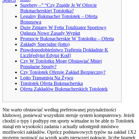
Search
Surebety –” “Czy Znajdę Je W Ofercie
Bukmacherskiej Totolotka?
Legalny Bukmacher Totolotek – Oferta
Bonusowa
Duże Zmiany W Fetta Totalizator Sportowy
Ogłasza Nowe Zasady Wypłat
Promocje Bukmacherskie W Totolotku – Oferta
Zakłady Specjalne (lotto)
Prawdopodobieństwo Trafienia Dokładnie K
Liczb[edytuj Edytuj Kod]
Czy W Totolotku Mogę Obstawiać Mniej
Popularne Sporty?
Czy Totolotek Oferuje Zakład Bezpieczny?
Lotto Transmisja Na Żywo
Totolotek Oferta Bukmacherska
Oferta Zakładów Bukmacherskich Totolotek
Nie warto obstawiać według preferowanej przynależności
klubowej, ponieważ wszystkim steruje system komputerowy. Jeżeli
chodzi o typy i podtypy em sporty wirtualne to be able to Totolotek
stanął em wysokości zadania i actually udostępnił mnóstwo
możliwości zakładów. Oprócz podstawowych typów na zakład 1X2
możemy postawić na wynik watts pierwszej połowie, liczbę bramek