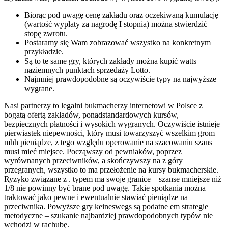
Biorąc pod uwagę cenę zakładu oraz oczekiwaną kumulację
(wartość wypłaty za nagrodę I stopnia) można stwierdzić
stopę zwrotu.
Postaramy się Wam zobrazować wszystko na konkretnym
przykładzie.
Są to te same gry, których zakłady można kupić watts
naziemnych punktach sprzedaży Lotto.
Najmniej prawdopodobne są oczywiście typy na najwyższe
wygrane.
Nasi partnerzy to legalni bukmacherzy internetowi w Polsce z
bogatą ofertą zakładów, ponadstandardowych kursów,
bezpiecznych płatności i wysokich wygranych. Oczywiście istnieje
pierwiastek niepewności, który musi towarzyszyć wszelkim grom
mhh pieniądze, z tego względu operowanie na szacowaniu szans
musi mieć miejsce. Począwszy od pewniaków, poprzez
wyrównanych przeciwników, a skończywszy na z góry
przegranych, wszystko to ma przełożenie na kursy bukmacherskie.
Ryzyko związane z . typem ma swoje granice – szanse mniejsze niż
1/8 nie powinny być brane pod uwagę. Takie spotkania można
traktować jako pewne i ewentualnie stawiać pieniądze na
przeciwnika. Powyższe gry keineswegs są podatne em strategie
metodyczne – szukanie najbardziej prawdopodobnych typów nie
wchodzi w rachubę.