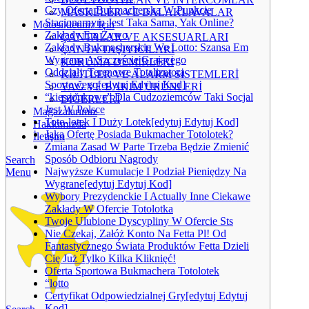
Czy Oferta Bukmacherska W Punkcie
MASKELER VE BALAKLAVALAR
Stacjonarnym Jest Taka Sama, Yak Online?
Motosikletiniz İçin
Zakłady Em Żywo
ÇANTALAR VE AKSESUARLARI
Zakłady Bukmacherskie We Lotto: Szansa Em
ÇANTA TAŞIYICILARI
Wygraną A Szczęście Grającego
KORUMA DEMİRLERİ
Oddziały Terenowe Totalizatora
KİLİTLER VE ALARM SİSTEMLERİ
Sportowego[edytuj Edytuj Kod]
YAĞ VE BAKIM ÜRÜNLERİ
“kieszonkowe” Dla Cudzoziemców Taki Socjal
DİĞERLERİ
Jest W Polsce
Mağazalarımız
Toto-lotek I Duży Lotek[edytuj Edytuj Kod]
Hakkımızda
Jaką Ofertę Posiada Bukmacher Totolotek?
İletişim
Zmiana Zasad W Parte Trzeba Będzie Zmienić
Sposób Odbioru Nagrody
Search
Najwyższe Kumulacje I Podział Pieniędzy Na
Menu
Wygrane[edytuj Edytuj Kod]
Wybory Prezydenckie I Actually Inne Ciekawe
Zakłady W Ofercie Totolotka
Twoje Ulubione Dyscypliny W Ofercie Sts
Nie Czekaj, Załóż Konto Na Fetta Pl! Od
Fantastycznego Świata Produktów Fetta Dzieli
Cię Już Tylko Kilka Kliknięć!
Oferta Sportowa Bukmachera Totolotek
“lotto
Certyfikat Odpowiedzialnej Gry[edytuj Edytuj
Kod]