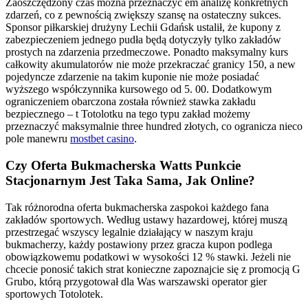
Zaoszczędzony czas można przeznaczyć em analizę konkretnych
zdarzeń, co z pewnością zwiększy szansę na ostateczny sukces.
Sponsor piłkarskiej drużyny Lechii Gdańsk ustalił, że kupony z
zabezpieczeniem jednego pudła będą dotyczyły tylko zakładów
prostych na zdarzenia przedmeczowe. Ponadto maksymalny kurs
całkowity akumulatorów nie może przekraczać granicy 150, a new
pojedyncze zdarzenie na takim kuponie nie może posiadać
wyższego współczynnika kursowego od 5. 00. Dodatkowym
ograniczeniem obarczona została również stawka zakładu
bezpiecznego – t Totolotku na tego typu zakład możemy
przeznaczyć maksymalnie three hundred złotych, co ogranicza nieco
pole manewru
mostbet casino
.
Czy Oferta Bukmacherska Watts Punkcie
Stacjonarnym Jest Taka Sama, Jak Online?
Tak różnorodna oferta bukmacherska zaspokoi każdego fana
zakładów sportowych. Według ustawy hazardowej, której muszą
przestrzegać wszyscy legalnie działający w naszym kraju
bukmacherzy, każdy postawiony przez gracza kupon podlega
obowiązkowemu podatkowi w wysokości 12 % stawki. Jeżeli nie
chcecie ponosić takich strat konieczne zapoznajcie się z promocją G
Grubo, którą przygotował dla Was warszawski operator gier
sportowych Totolotek.