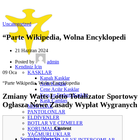
Uncategorized
“Parte Wikipedia, Wolna Encyklopedi
21 Haziran 2024
Posted by
admin
Kendiniz İçin
09
Oca
KASKLAR
Kapalı Kasklar
“Parte Wikipedia, Wolna Encyklopedia
Açık Kasklar
Çene Açılır Kasklar
Zmiany Watts Lotto Totalizator Sportowy
Kros ve Enduro Kasklar
Kask Camları
Ogłasza Nowe Zasady Wypłat Wygranych
MONTLAR
PANTOLONLAR
ELDİVENLER
BOTLAR VE ÇİZMELER
Content
KORUMALAR
YAĞMURLUKLAR
Specjalna Oferta Sts
BLUETOOTHLAR VE INTERCOMLAR