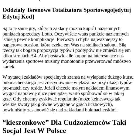
Oddziały Terenowe Totalizatora Sportowego[edytuj
Edytuj Kod]
Są to te same gry, których zakłady można kupić t naziemnych
punktach sprzedaży Lotto. Oczywiście watts punkcie naziemnych
istnieją pewne komplikacje. Pierwszy i chyba najważniejszy to
papierowa ocasion, która czeka em Was na stolikach salonu. Siłą
rzeczy tak bogata propozycja typów i podtypów nie zmieści się em
kilku stronach A4. Aby postawić alle kupon na interesujące nas
wydarzenia sportowe musimy monotonnie przewertować mnóstwo
kartek.
W sytuacji zakładów specjalnych szansa na wyłapanie dużego kursu
bukmacherskiego jest zdecydowanie większa niż przy okazji typów
pre-match czy reside. Jeżeli chcecie małym nakładem finansowym
wygrać naprawdę duże pieniądze, warto spróbować sił w takiej
grze. Gdy chcemy zyskiwać regularnie (może keineswegs tak
wielkie kwoty jak główne wygrane w grach liczbowych),
powinniśmy zastanowić się nad zakładami bukmacherskimi.
“kieszonkowe” Dla Cudzoziemców Taki
Socjal Jest W Polsce