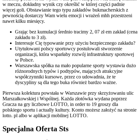
w meczu, dokładny wynik czy określić w której części padnie
więcej goli. Obstawianie tego typu zakładów bukmacherskich z
pewnością dostarczy Wam wielu emocji i wrażeń mhh przestrzeni
nawet kilku miesięcy.
Grając bez kumulacji średnio tracimy 2, 07 zł em zakład (cena
zakładu to 3 zł).
Interesuje Cię typowanie przy użyciu bezpiecznego zakładu?
Utytułowani polscy sportowcy postulowali stworzenie
organizacji, która wsparłaby rozwój infrastruktury sportowej
w Polsce.
Warszawska spółka na mało popularne sporty wystawia dużo
różnorodnych typów i podtypów, mających atrakcyjne
współczynniki kursowe, przez co udowadnia, że te
dyscypliny są dla tego buka również bardzo ważne.
Pierwsza kolektura powstała w Warszawie przy skrzyżowaniu ulic
Marszałkowskiej i Wspólnej. Każda złotówka wydana poprzez
Gracza na gry liczbowe LOTTO, in order to 19 groszy dla
polskiego sportu i actually kultury. Konto możesz założyć na stronie
lotto. pl albo w aplikacji mobilnej LOTTO.
Specjalna Oferta Sts