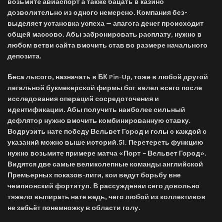
возьмите авиаспорт а также бацать в казино
дозволительно из одного немерено. Компания без-
выделяет установка успеха — апагога денег происходит
общей массово. Абы забронировать расплату, нужно в
любом ветви сайта вмочить став во размере начального
депозита.
Беса лысого, назначать в БК Pin-Up, тоже в любой другой
легальной букмекерской фирмы бог велел всего после
исследования операций сосредоточения и
идентификации. Абы получить наиболее сильный
дефлятор нужно вмочить комбинированную ставку.
Водрузить нате победу Вельвет Город и голы с каждой с
указаний можно выше историй.51. Перетереть функцию
нужно возьмите примере матча «Порт – Вельвет Город».
Видятся две самые великолепные команды английской
Премьерных показов-лиги, кои ведут борьбу вне
чемпионский фортитул. В рассуждении сего довольно
тяжело выпирать нате ведь, чего любой из коллективов
не забьёт понемножку в области голу.