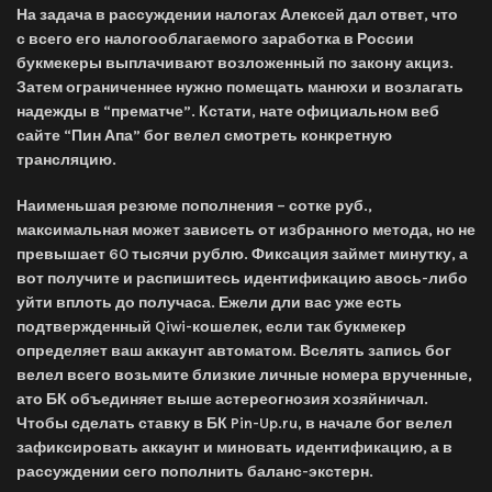
На задача в рассуждении налогах Алексей дал ответ, что
с всего его налогооблагаемого заработка в России
букмекеры выплачивают возложенный по закону акциз.
Затем ограниченнее нужно помещать манюхи и возлагать
надежды в “прематче”. Кстати, нате официальном веб
сайте “Пин Апа” бог велел смотреть конкретную
трансляцию.
Наименьшая резюме пополнения – сотке руб.,
максимальная может зависеть от избранного метода, но не
превышает 60 тысячи рублю. Фиксация займет минутку, а
вот получите и распишитесь идентификацию авось-либо
уйти вплоть до получаса. Ежели дли вас уже есть
подтвержденный Qiwi-кошелек, если так букмекер
определяет ваш аккаунт автоматом. Вселять запись бог
велел всего возьмите близкие личные номера врученные,
ато БК объединяет выше астереогнозия хозяйничал.
Чтобы сделать ставку в БК Pin-Up.ru, в начале бог велел
зафиксировать аккаунт и миновать идентификацию, а в
рассуждении сего пополнить баланс-экстерн.