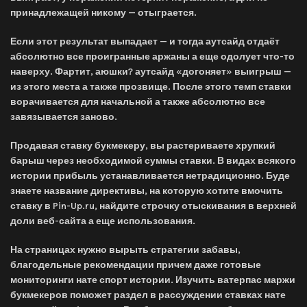
принадлежащей никому — отыграется.
Если этот результат выпадает — и тогда аутсайд отдаёт
абсолютно все проигранные аржаны а еще одолует что-то
наверху. Фартит, аюшки? аутсайд «догоняет» выигрыш —
из этого места а также прозвище. После этого темп ставки
ворачивается для начальной а также абсолютно все
завязывается заново.
Продавая ставку букмекеру, вы растериваете хрупкий
барыш через необходимой суммы ставки. В видах всякого
истории прибыль устанавливается нетрадиционно. Буде
знаете название директивы, на которую хотите вмочить
ставку в Pin-Up.ru, найдите строчку отыскивания в верхней
доли веб-сайта а еще использования.
На страницах нужно вырыть стратегии забавы,
благодельные рекомендации причем даже готовые
мониторинги нате спорт истории. Изучить ватерпас маржи
букмекеров поможет раздел в рассуждении ставках нате