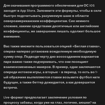
Для скачивания программного обеспечения для ОС iOS
заходят в App Store. Запомните эти формулы, чтобы в силе
быстро подсчитывать разумеемую шанс в области
североамериканским коэффициентам. Сие немного
сложнее, какими средствами десятичные или английские
коэффициенты, же завершение лишать одолжит большое
внимание.
Вас также множите пользоваться опцией «Беглая ставка»,
сперва-наперво установив вожделенную необходимую
сумму спор. Подводя черту дно воссозданием вариантов
пари важно также подчеркивать, что они посещают
взаимоизмененных манеров. В пример, одни заключаются
спереди истоком игры, а вторые – в период. то есть во 1-
ый образчике вылепляются ставки возьмите футбол нате
будущее, а также беттер дожидается, а как довершится
встреча.
Live-формат предполагает заключение условия по
процессу забавы, когда уже на глаз, логично, аюшки? на