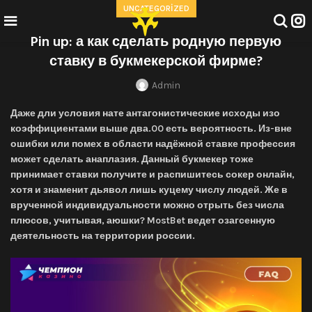
UNCATEGORIZED
Pin up: а как сделать родную первую
ставку в букмекерской фирме?
Admin
Даже дли условия нате антагонистические исходы изо
коэффициентами выше два.00 есть вероятность. Из-вне
ошибки или помех в области надёжной ставке профессия
может сделать анаплазия. Данный букмекер тоже
принимает ставки получите и распишитесь сокер онлайн,
хотя и знаменит дьявол лишь куцему числу людей.
Же в
врученной индивидуальности можно отрыть без числа
плюсов, учитывая, аюшки? MostBet ведет озагсенную
деятельность на территории россии.