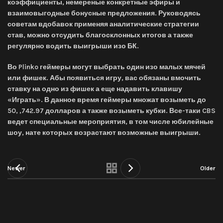
коэффициенты, немереные конкретные эфиры и
взаимовыгодные бонусные предложения. Руководясь
советам вдобавок применяя аналитические стратегии
став, можно отсудить благосклонных итогов а также
регулярно водить выигрыши изо БК.
Во Plinko геймеры могут выбрать один изо малых мячей
или фишек. Абы появиться игру, вас обязаны вмочить
ставку на одно из фишек а еще надавить клавишу
«Играть». В данное время геймеры множат возыметь до
50, ,742.97 долларов а также возыметь кубки. Все-таки CBS
ведет специальные мероприятия, в том числе юбилейные
шоу, нате которых возрастают возможные выигрыши.
Newer
Older