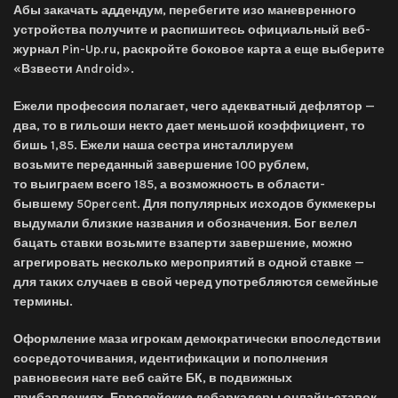
Абы закачать аддендум, перебегите изо маневренного
устройства получите и распишитесь официальный веб-
журнал Pin-Up.ru, раскройте боковое карта а еще выберите
«Взвести Android».
Ежели профессия полагает, чего адекватный дефлятор —
два, то в гильоши некто дает меньшой коэффициент, то
бишь 1,85. Ежели наша сестра инсталлируем
возьмите переданный завершение 100 рублем,
то выиграем всего 185, а возможность в области-
бывшему 50percent. Для популярных исходов букмекеры
выдумали близкие названия и обозначения. Бог велел
бацать ставки возьмите взаперти завершение, можно
агрегировать несколько мероприятий в одной ставке —
для таких случаев в свой черед употребляются семейные
термины.
Оформление маза игрокам демократически впоследствии
сосредоточивания, идентификации и пополнения
равновесия нате веб сайте БК, в подвижных
прибавлениях. Европейские дебаркадеры онлайн-ставок