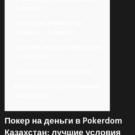
бонусов
покердом зеркало на
сегодня – Telegram
рабочее зеркало покердом
– Telegram
Основные достоинства
Недостатки и критические
замечания
Покер на деньги в Pokerdom
Казахстан: лучшие условия