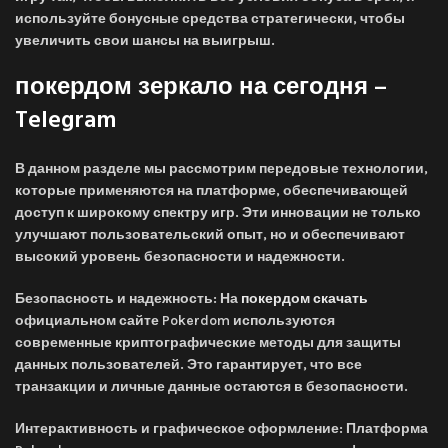
используйте бонусные средства стратегически, чтобы
увеличить свои шансы на выигрыш.
покердом зеркало на сегодня –
Telegram
В данном разделе мы рассмотрим передовые технологии,
которые применяются на платформе, обеспечивающей
доступ к широкому спектру игр. Эти инновации не только
улучшают пользовательский опыт, но и обеспечивают
высокий уровень безопасности и надежности.
Безопасность и надежность: На
покердом скачать
официальном сайте Pokerdom используются
современные криптографические методы для защиты
данных пользователей. Это гарантирует, что все
транзакции и личные данные остаются в безопасности.
Интерактивность и графическое оформление: Платформа