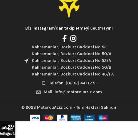
Bizi Instagram'dan takip etmeyi unutmayın!
Kahramanlar, Bozkurt Caddesi No:52
Kahramanlar, Bozkurt Caddesi No:50/A
Kahramanlar, Bozkurt Caddesi No:52/A
Kahramanlar, Bozkurt Caddesi No:50/B
Kahramanlar, Bozkurt Caddesi No:46/1 A
Telefon: (0232) 441 12 51
Mail: info@motorcuaziz.com
© 2023
MotorcuAziz.com
- Tüm Hakları Saklıdır
rünleri Gör
m Mağazaları Gez