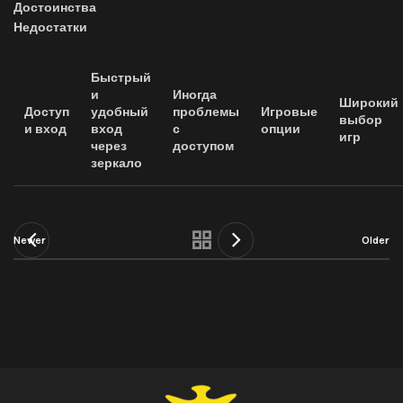
Достоинства
Недостатки
Быстрый
и
Иногда
Широкий
Доступ
удобный
проблемы
Игровые
выбор
и вход
вход
с
опции
игр
через
доступом
зеркало
Newer
Older