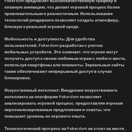
Pokerdom предлагает высококачественную графику и
плавную анимацию, что делает игровой процесс более
привлекательным и реалистичным. Использование
технологий рендеринга позволяет создать атмосферу,
близкую к реальной игровой среде.
Мобильность и доступность: Для удобства
пользователей, Pokerdom разработан с учетом
мобильных устройств. Это означает, что игроки могут
получить доступ к своим любимым играм с любого места,
используя смартфоны или планшеты. Зеркальные сайты
также обеспечивают непрерывный доступ в случае
блокировок.
Искусственный интеллект: Внедрение искусственного
интеллекта на платформе Pokerdom позволяет
анализировать игровой процесс, предоставляя игрокам
персонализированные предложения и советы, что
повышает уровень их игрового опыта.
Технологический прогресс на Pokerdom не стоит на месте,