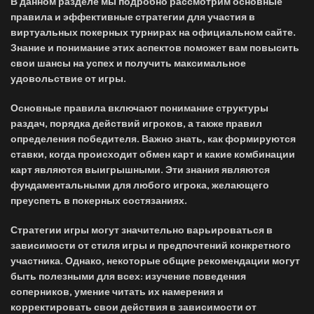
В данном разделе мы подробно рассмотрим основные
правила и эффективные стратегии для участия в
виртуальных покерных турнирах на официальном сайте.
Знание и понимание этих аспектов поможет вам повысить
свои шансы на успех и получить максимальное
удовольствие от игры.
Основные правила включают понимание структуры
раздач, порядка действий игроков, а также правил
определения победителя. Важно знать, как формируются
ставки, когда происходит обмен карт и какие комбинации
карт являются выигрышными. Эти знания являются
фундаментальными для любого игрока, желающего
преуспеть в покерных состязаниях.
Стратегии игры могут значительно варьироваться в
зависимости от стиля игры и предпочтений конкретного
участника. Однако, некоторые общие рекомендации могут
быть полезными для всех: изучение поведения
соперников, умение читать их намерения и
корректировать свои действия в зависимости от