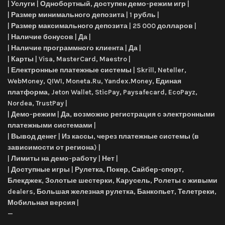
| Услуги | Однобортный, доступен демо-режим игр |
| Размер минимального депозита | 1 рубль |
| Размер максимального депозита | 25 000 долларов |
| Наличие бонусов | Да |
| Наличие программного клиента | Да |
| Карты | Visa, MasterCard, Maestro |
| Електронные платежные системы | Skrill, Neteller,
WebMoney, QIWI, Moneta.Ru, Yandex.Money, Единая
платформа, Jeton Wallet, SticPay, Paysafecard, EcoPayz,
Nordea, TrustPay |
| Демо-режим | Да, возможно регистрация с электронными
платежными системами |
| Вывод денег | Из кассы, через платежные системы (в
зависимости от региона) |
| Лимиты на демо-работу | Нет |
| Доступные игры | Рулетка, Покер, Сайбер-спорт,
Блекджек, Золотые шестерки, Карусель, Ролеты с живыми
dealers, Большая железная рулетка, Банкопьет, Телетреки,
Мобильная версия |
—