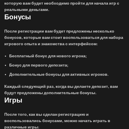
которую вам будет необходимо пройти для начала игр с
реальными деньгами.
Бонусы
После регистрации вам будет предложены несколько
бонусов, которые вам стоит воспользоваться для набора
игрового опыта и знакомства с интерфейсом:
Бесплатный бонус для нового игрока;
Бонус для первого депозита;
Дополнительные бонусы для активных игроков.
Каждый следующий раз, когда вы делаете депозит, вам
будут предложены дополнительные бонусы.
Игры
После того, как вы сделан регистрацию и
воспользовались бонусами, можно начать играть в
различные игры: