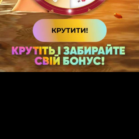
Зарегистрируйтесь на нашем сайте или войдите в свой
аккаунт.
Перейдите в раздел
Акции и бонусы
.
Найдите поле для ввода промокода и введите код
SLOTOKING50
.
Подтвердите активацию промокода.
Фриспины будут зачислены на ваш счет автоматически.
Преимущества использования
промокода
Использование промокода SLOTOKING50 предоставляет
вам следующие преимущества:
50 бесплатных вращений на популярных слотах.
Увеличенные шансы на выигрыш.
Возможность протестировать новые игры без