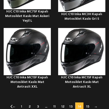
HJC C10 Inka MC7SF Kapalı
HJC C10 Inka MC3H Kapalı
Motosiklet Kaskı Mat Askeri
Motosiklet Kaskı Gri S
Yeşil L
HJC C10 Inka MC1SF Kapalı
HJC C10 Inka MC1SF Kapalı
Motosiklet Kaskı Mat
Motosiklet Kaskı Mat
Antrasit XXL
Antrasit XL
←
1
2
3
…
11
12
13
14
15
→