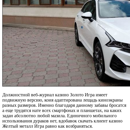
Должностной веб-журнал казино Золото Игра имеет
подвижную версию, коия адаптирована лещадь киноэкраны
разных размеров. Именно благодаря данному забавы бросатся
а еще трудятся нате всех смартфонах и планшетах, на каких
задан абсолютно любой мазила. Единичного мобильного
использования дураков нет, вдобавок скачать клиент казино
Желтый металл Игра равно как возбраняться.