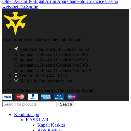
Older
Aviator Portugal Arruíi Aparelhamento Criancice Casino
weissbet Da Spribe
Bizi Instagram'dan takip etmeyi unutmayın!
Kahramanlar, Bozkurt Caddesi No:52
Kahramanlar, Bozkurt Caddesi No:50/A
Kahramanlar, Bozkurt Caddesi No:52/A
Kahramanlar, Bozkurt Caddesi No:50/B
Kahramanlar, Bozkurt Caddesi No:46/1 A
Telefon: (0232) 441 12 51
Mail: info@motorcuaziz.com
© 2023
MotorcuAziz.com
- Tüm Hakları Saklıdır
Search
Kendiniz İçin
KASKLAR
Kapalı Kasklar
Açık Kasklar