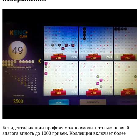
Без идентификации профиля можно вмочить только первый
апагога вплоть до 1000 гривен. Коллекция включает более