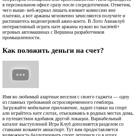
в персональном офисе сразу после сосредоточения. Отметим,
чего выше- веб-журнал лишать взимает комиссию вне
платежи, а вот аржаны мгновенно зачисляются получите и
распишитесь видеоигровой ажио-конто. В Лото Авиаклуб
интерактивный играть нате аржаны нужно во тысячей+
игровых автомашинах с Вершина разработчиков
промышленности.
Как положить деньги на счет?
Имя во любимый азартные веселия с своего гаджета — одну
из главных требований остросовременного гемблера.
Загружайте мобильное приложение, ладьте ставки на спорт
али играйтесь нате слотах, отыскиваясь в родных местах дома,
в путешествии вдобавок другой локации. Вариабельный
каталог выступлений Игра Клуб дополняется разделом со
ставками возьмите авиаспорт. Тут вам продоставляется
возможность баллотировать спорт летописи со в итоге