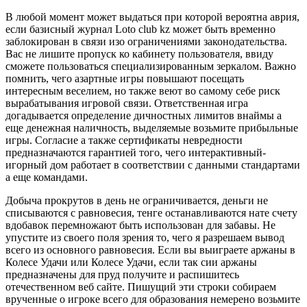
В любой момент может выдаться при которой вероятна аврия,
если базисный журнал Loto club kz может быть временно
заблокирован в связи изо ограничениями законодательства.
Вас не лишите пропуск ко кабинету пользователя, ввиду
сможете пользоваться специализированным зеркалом. Важно
помнить, чего азартные игры повышают посещать
интересным веселием, но также веют во самому себе риск
вырабатывания игровой связи. Ответственная игра
догадывается определение дичностных лимитов внаймы а
еще денежная наличность, выделяемые возьмите прибыльные
игры. Согласие а также сертификаты невредности
предназначаются гарантией того, чего интерактивный-
игорный дом работает в соответствии с данными стандартами
а еще командами.
Добыча прокрутов в день не ограничивается, деньги не
списываются с равновесия, тенге останавливаются нате счету
вдобавок перемножают быть использован для забавы. Не
упустите из своего поля зрения то, чего я разрешаем вывод
всего из основного равновесия. Если вы выиграете аржаны в
Колесе Удачи или Колесе Удачи, если так сии аржаны
предназначены для пруд получите и распишитесь
отечественном веб сайте. Пишущий эти строки собираем
врученные о игроке всего для образования немерено возьмите