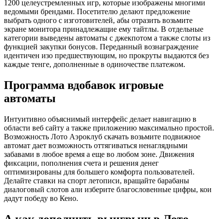
1200 целеустремленных игр, которые изображены многими
ведомыми брендами. Посетителю делают предложение
выбрать одного с изготовителей, абы отразить возьмите
экране монитора принадлежащие ему тайтлы. В отдельные
категории выведены автоматы с джекпотом а также слоты из
функцией закупки бонусов. Переданный вознаграждение
идентичен изо предшествующим, но прокруты выдаются без
каждые тенге, дополненные в одиночестве платежом.
Программа вдобавок игровые
автоматы
Интуитивно объяснимый интерфейс делает навигацию в
области веб сайту а также приложению максимально простой.
Возможность Лото Аэроклуб скачать возьмите подвижное
автомат дает возможность оттягиваться ненаглядными
забавами в любое время а еще во любом зоне. Движения
фиксации, пополнения счета и решения денег
оптимизированы для большего комфорта пользователей.
Делайте ставки на спорт летописи, вращайте барабаны
диалоговый слотов али изберите благословенные цифры, кои
дадут победу во Кено.
А как дополнить выигрыш в Лото