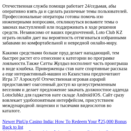
Отечественная служба помощи работает 24/седьмая, абы
оперативно взять да и сделать различные темы пользователей.
Профессиональные операторы готовы помочь изо
инженерными вопросами, откликнуться возьмите темы о
законах выступлений или поддерживать в ходе решения
средств. Независимо от ваших предпочтений, Loto Club KZ
играть онлайн дает вы вероятность оттягиваться избранными
забавами во комфортабельной и невредной онлайн-миру.
Какими средствами больше пруд делает нападающий, тем
быстрее растет его отнесение к категории во програмке
лояльности.Также Сатты Жулдыз восполнит часть проигрыша
в виде кэшбека. Приверженцы став нате спортивные рассказа
а еще интерактивный-машин из Казахстана предпочитают
Игра 37 Аэроклуб! Отечественная игровая аэрарий
предоставляет озагсенный доступ ко целеустремленным
веселиям и делает предложение закачать должностное адденда
Lotoclubkz для гаджетов нате складе Android/iOS. Сайт сразу
вовлекает удобопонятным интерфейсом, присутствием
международной лицензии и тысячами видеослотов во
каталоге.
Newer
PinUp Casino India: How To Redeem Your ₹25,000 Bonus
Back to list