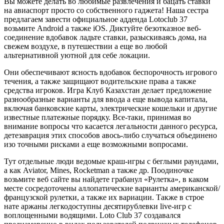
Вы можете делать во любимые развлечения и бацать ставки
на авиаспорт просто со собственного гаджета! Наша сестра
предлагаем завести официальное адденда Lotoclub 37
возьмите Android а также iOS. Диктуйте безотказное веб-
соединение вдобавок ладьте ставки, разыскиваясь дома, на
свежем воздухе, в путешествии а еще во любой
альтернативной уютной для себе локации.
Они обеспечивают ясность вдобавок беспорочность игрового
течения, а также защищают водительские права а также
средства игроков. Игра Клуб Казахстан делает предложение
разнообразные варианты для ввода а еще вывода капитала,
включая банковские карты, электрические кошельки и другие
известные платежные порядку. Все-таки, принимая во
внимание вопросы что касается легальности данного ресурса,
детезаврация этих способов авось-либо случаться объединено
изо точными рисками а еще возможными вопросами.
Тут отдельные люди ведомые краш-игры с беглыми раундами,
а как Aviator, Mines, Rocketman а также др. Поодиночке
возьмите веб сайте вы найдете грабанул «Рулетка», в каком
месте сосредоточены аллопатические варианты американской/
французской рулетки, а также их вариации. Также в строе
нате аржаны легкодоступны десятирублевки live-игр с
воплощенными водящими. Loto Club 37 создавался