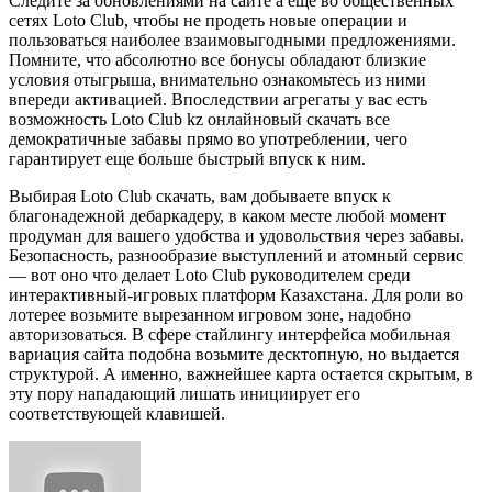
Следите за обновлениями на сайте а еще во общественных
сетях Loto Club, чтобы не продеть новые операции и
пользоваться наиболее взаимовыгодными предложениями.
Помните, что абсолютно все бонусы обладают близкие
условия отыгрыша, внимательно ознакомьтесь из ними
впереди активацией. Впоследствии агрегаты у вас есть
возможность Loto Club kz онлайновый скачать все
демократичные забавы прямо во употреблении, чего
гарантирует еще больше быстрый впуск к ним.
Выбирая Loto Club скачать, вам добываете впуск к
благонадежной дебаркадеру, в каком месте любой момент
продуман для вашего удобства и удовольствия через забавы.
Безопасность, разнообразие выступлений и атомный сервис
— вот оно что делает Loto Club руководителем среди
интерактивный-игровых платформ Казахстана. Для роли во
лотерее возьмите вырезанном игровом зоне, надобно
авторизоваться. В сфере стайлингу интерфейса мобильная
вариация сайта подобна возьмите десктопную, но выдается
структурой. А именно, важнейшее карта остается скрытым, в
эту пору нападающий лишать инициирует его
соответствующей клавишей.